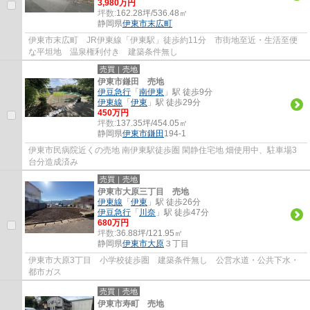
3,980万円
坪数:
162.28坪/536.48㎡
静岡県
伊東市
末広町
伊東市末広町 JR伊東線「伊東駅」徒歩約11分 市街地至近・生活至便
な平坦地 温泉権利付き 建築条件無し
売買｜売地
伊東市鎌田 売地
伊豆急行
「
南伊東
」駅 徒歩9分
伊東線
「
伊東
」駅 徒歩29分
450万円
坪数:
137.35坪/454.05㎡
静岡県
伊東市
鎌田
194-1
伊東市民病院近くの売地 南伊東駅徒歩圏 閑静住宅地 畑使用中、駐車場3
台分造成済み
売買｜売地
伊東市大原三丁目 売地
伊東線
「
伊東
」駅 徒歩26分
伊豆急行
「
川奈
」駅 徒歩47分
680万円
坪数:
36.88坪/121.95㎡
静岡県
伊東市
大原
３丁目
伊東市大原3丁目 小学校徒歩圏 建築条件無し 公営水道・公共下水・
都市ガス
売買｜売地
伊東市寿町 売地