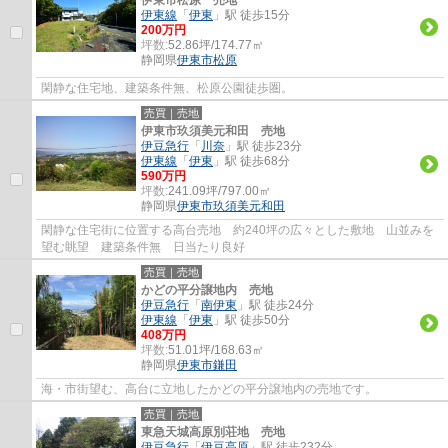
伊東線
「
伊東
」駅 徒歩15分
200万円
坪数:
52.86坪/174.77㎡
静岡県
伊東市
松原
閑静な住宅地、建築条件無、松原公園徒歩圏。
売買｜売地
伊東市玖須美元和田 売地
伊豆急行
「
川奈
」駅 徒歩23分
伊東線
「
伊東
」駅 徒歩68分
590万円
坪数:
241.09坪/797.00㎡
静岡県
伊東市
玖須美元和田
閑静な住宅街に位置する高台売地 約240坪の広々とした敷地 山並みを
望む眺望 建築条件無 日当たり良好
売買｜売地
かどの平分譲地内 売地
伊豆急行
「
南伊東
」駅 徒歩24分
伊東線
「
伊東
」駅 徒歩50分
408万円
坪数:
51.01坪/168.63㎡
静岡県
伊東市
鎌田
海・市街望む、高台に立地したかどの平分譲地内の売地です。
売買｜売地
東急天城高原別荘地 売地
伊豆急行
「
伊豆高原
」駅 徒歩232分