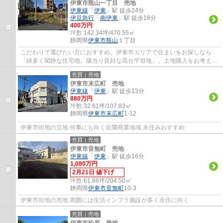
伊東市瓶山一丁目 売地
伊東線
「
伊東
」駅 徒歩24分
伊豆急行
「
南伊東
」駅 徒歩18分
400万円
坪数:
142.34坪/470.55㎡
静岡県
伊東市
瓶山
１丁目
こだわりで選びたい方におすすめ。伊東市エリアで住まいをお探しなら
「緑多く閑静な住宅地。陽当り良好な高台平坦地」。土地購入をお考えの
方、コチラの売地は環境も良くておすすめで...
売買｜売地
伊東市末広町 売地
伊東線
「
伊東
」駅 徒歩13分
880万円
坪数:
32.61坪/107.83㎡
静岡県
伊東市
末広町
1-12
伊東市街地の立地 何事にも向く近隣商業地域 永住みおすすめ
売買｜売地
伊東市音無町 売地
伊東線
「
伊東
」駅 徒歩16分
1,080万円
2月21日 値下げ
坪数:
61.86坪/204.50㎡
静岡県
伊東市
音無町
10-3
伊東市街地の売地 周囲には生活インフラ施設が多く永住に向く
売買｜売地
伊東市松原 売地