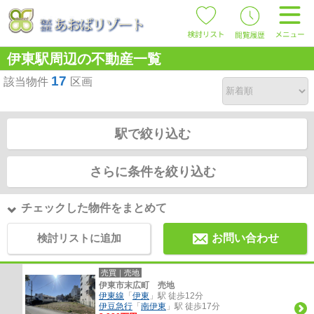
伊東駅周辺の不動産一覧
17
該当物件
区画
駅で絞り込む
さらに条件を絞り込む
チェックした物件をまとめて
検討リストに追加
お問い合わせ
売買｜売地
伊東市末広町 売地
伊東線
「
伊東
」駅 徒歩12分
伊豆急行
「
南伊東
」駅 徒歩17分