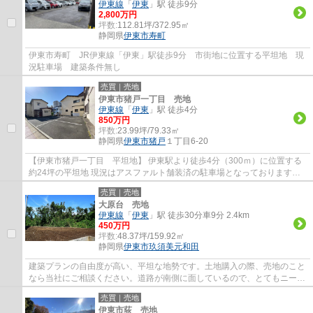
伊東線
「
伊東
」駅 徒歩9分
2,800万円
坪数:
112.81坪/372.95㎡
静岡県
伊東市
寿町
伊東市寿町 JR伊東線「伊東」駅徒歩9分 市街地に位置する平坦地 現
況駐車場 建築条件無し
売買｜売地
伊東市猪戸一丁目 売地
伊東線
「
伊東
」駅 徒歩4分
850万円
坪数:
23.99坪/79.33㎡
静岡県
伊東市
猪戸
１丁目6-20
【伊東市猪戸一丁目 平坦地】 伊東駅より徒歩4分（300ｍ）に位置する
約24坪の平坦地 現況はアスファルト舗装済の駐車場となっております。
建築条件無。 周辺にはスーパーや飲食店等...
売買｜売地
大原台 売地
伊東線
「
伊東
」駅 徒歩30分車9分 2.4km
450万円
坪数:
48.37坪/159.92㎡
静岡県
伊東市
玖須美元和田
建築プランの自由度が高い、平坦な地勢です。土地購入の際、売地のこと
なら当社にご相談ください。道路が南側に面しているので、とてもニーズ
が高いです。
売買｜売地
伊東市荻 売地