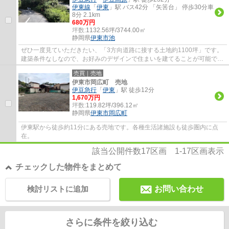
伊東線
「
伊東
」駅 バス42分 「矢筈台」 停歩30分車
8分 2.1km
680万円
坪数:
1132.56坪/3744.00㎡
静岡県
伊東市
池
ぜひ一度見ていただきたい、「3方向道路に接する土地約1100坪」です。
建築条件なしなので、お好みのデザインで住まいを建てることが可能で
す。快適な周辺環境でニーズも高く、この立地...
売買｜売地
伊東市岡広町 売地
伊豆急行
「
伊東
」駅 徒歩12分
1,670万円
坪数:
119.82坪/396.12㎡
静岡県
伊東市
岡広町
伊東駅から徒歩約11分にある売地です。各種生活諸施設も徒歩圏内に点
在。
該当公開件数
17
区画
1-17
区画表示
チェックした物件をまとめて
検討リストに追加
お問い合わせ
さらに条件を絞り込む