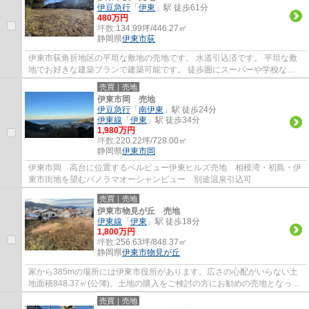
伊豆急行
「
伊東
」駅 徒歩61分
480万円
坪数:
134.99坪/446.27㎡
静岡県
伊東市
荻
伊東市荻角折地区の平坦な敷地の売地です。 水道引込済です。 平坦な敷
地でお好きな建築プランで建築可能です。 徒歩圏にスーパーや学校など
もあり、定住にもお奨めです。
売買｜売地
伊東市岡 売地
伊豆急行
「
南伊東
」駅 徒歩24分
伊東線
「
伊東
」駅 徒歩34分
1,980万円
坪数:
220.22坪/728.00㎡
静岡県
伊東市
岡
伊東市岡 高台に位置するベルビュー伊東ヒルズ売地 相模湾・初島・伊
東市街地を望むパノラマオーシャンビュー 別途温泉引込可
売買｜売地
伊東市物見が丘 売地
伊東線
「
伊東
」駅 徒歩18分
1,800万円
坪数:
256.63坪/848.37㎡
静岡県
伊東市
物見が丘
家から385mの場所には伊東市役所があります。広さの心配がいらない土
地面積848.37㎡(公簿)。土地の購入をご検討の方にお勧めの売地となって
います。当社は地域の顧客満足度ナンバーワ...
売買｜売地