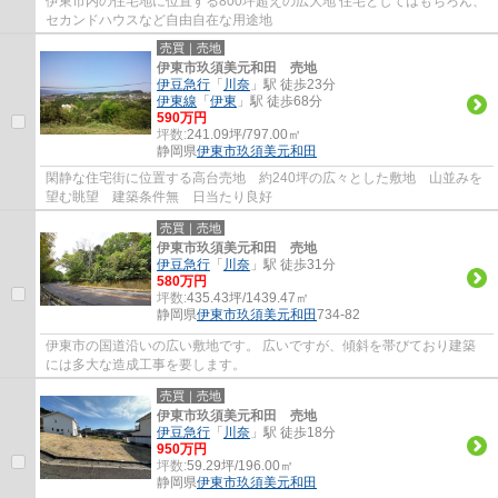
伊東市内の住宅地に位置する800坪超えの広大地 住宅としてはもちろん、
セカンドハウスなど自由自在な用途地
売買｜売地
伊東市玖須美元和田 売地
伊豆急行
「
川奈
」駅 徒歩23分
伊東線
「
伊東
」駅 徒歩68分
590万円
坪数:
241.09坪/797.00㎡
静岡県
伊東市
玖須美元和田
閑静な住宅街に位置する高台売地 約240坪の広々とした敷地 山並みを
望む眺望 建築条件無 日当たり良好
売買｜売地
伊東市玖須美元和田 売地
伊豆急行
「
川奈
」駅 徒歩31分
580万円
坪数:
435.43坪/1439.47㎡
静岡県
伊東市
玖須美元和田
734-82
伊東市の国道沿いの広い敷地です。 広いですが、傾斜を帯びており建築
には多大な造成工事を要します。
売買｜売地
伊東市玖須美元和田 売地
伊豆急行
「
川奈
」駅 徒歩18分
950万円
坪数:
59.29坪/196.00㎡
静岡県
伊東市
玖須美元和田