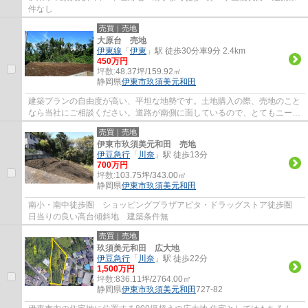
件なし
売買｜売地
大原台 売地
伊東線
「
伊東
」駅 徒歩30分車9分 2.4km
450万円
坪数:
48.37坪/159.92㎡
静岡県
伊東市
玖須美元和田
建築プランの自由度が高い、平坦な地勢です。土地購入の際、売地のこと
なら当社にご相談ください。道路が南側に面しているので、とてもニーズ
が高いです。
売買｜売地
伊東市玖須美元和田 売地
伊豆急行
「
川奈
」駅 徒歩13分
700万円
坪数:
103.75坪/343.00㎡
静岡県
伊東市
玖須美元和田
南小・南中徒歩圏 ショッピングプラザアピタ・ドラッグストア徒歩圏
日当りの良い高台傾斜地 建築条件無
売買｜売地
玖須美元和田 広大地
伊豆急行
「
川奈
」駅 徒歩22分
1,500万円
坪数:
836.11坪/2764.00㎡
静岡県
伊東市
玖須美元和田
727-82