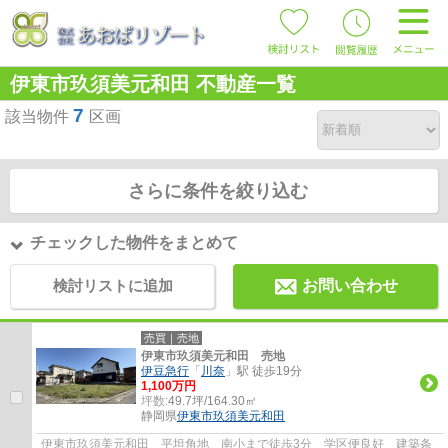
伊東市玖須美元和田 不動産一覧
7
該当物件
区画
さらに条件を絞り込む
チェックした物件をまとめて
検討リストに追加
お問い合わせ
売買｜売地
伊東市玖須美元和田 売地
伊豆急行
「
川奈
」駅 徒歩19分
1,100万円
坪数:
49.7坪/164.30㎡
静岡県
伊東市
玖須美元和田
伊東市玖須美元和田 平坦角地 南小まで徒歩3分 学区便良好 建築条