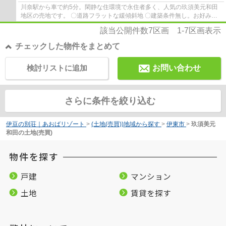
川奈駅から車で約5分。閑静な住環境で永住者多く、人気の玖須美元和田
地区の売地です。 〇道路フラットな緩傾斜地 〇建築条件無し。お好みの
プランで建築が可能です 〇アピタまで徒歩...
該当公開件数
7
区画
1-7
区画表示
チェックした物件をまとめて
検討リストに追加
お問い合わせ
さらに条件を絞り込む
伊豆の別荘｜あおばリゾート
>
(土地(売買))地域から探す
>
伊東市
>
玖須美元
和田の土地(売買)
物件を探す
戸建
マンション
土地
賃貸を探す