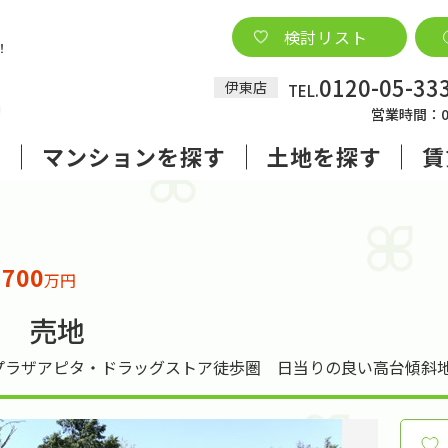
検討リスト
0120-05-33
伊東店
TEL.
営業時間：09
す
マンションを探す
土地を探す
賃
700
格
万円
田 売地
プラザアピタ・ドラッグストア徒歩圏 日当りの良い高台傾斜