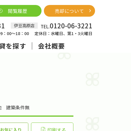
閲覧履歴
売却について
31
0120-06-3221
伊豆高原店
TEL.
：00～18：00
定休日：水曜日、第1・3火曜日
貸を探す
会社概要
地 建築条件無
印刷する