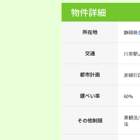
物件詳細
所在地
静岡県
交通
川奈駅
都市計画
非線引
建ぺい率
60%
景観法
その他制限
法