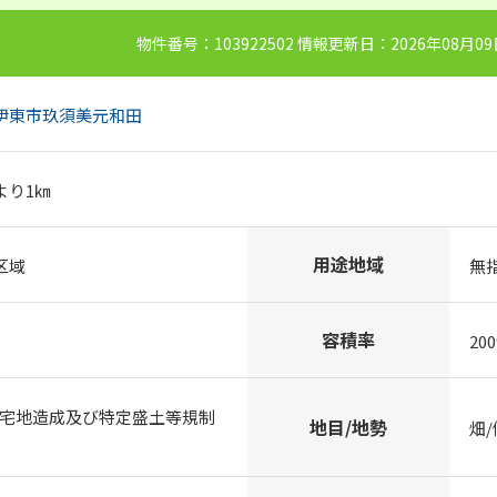
物件番号：103922502 情報更新日：2026年08月0
伊東市
玖須美元和田
より1㎞
用途地域
区域
無
容積率
20
/宅地造成及び特定盛土等規制
地目/地勢
畑