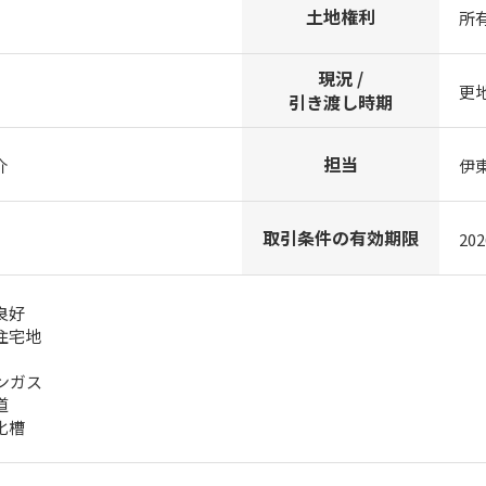
土地権利
所
現況 /
更
引き渡し時期
担当
介
伊
取引条件の有効期限
20
良好
住宅地
ンガス
道
化槽