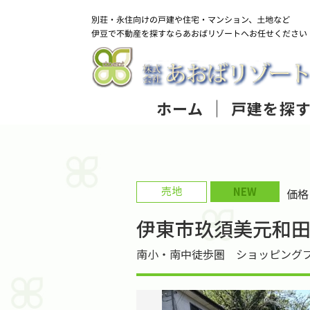
ホーム
戸建を探
売地
NEW
価
伊東市玖須美元和
南小・南中徒歩圏 ショッピング