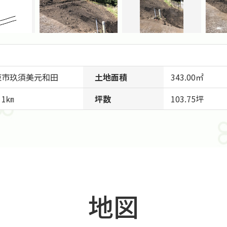
東市
玖須美元和田
土地面積
343.00㎡
1㎞
坪数
103.75坪
地図