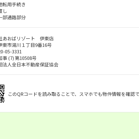
地転用手続き
渡し
一部通路部分
社あおばリゾート 伊東店
伊東市湯川１丁目9番16号
20-05-3331
 (7) 第10508号
団法人全日本不動産保証協会
このQRコードを読み取ることで、スマホでも物件情報を確認