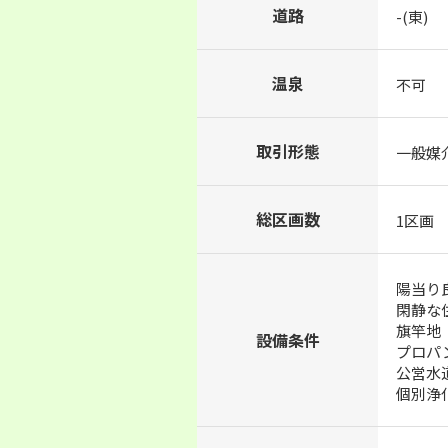
道路
-(東)
温泉
不可
取引形態
一般媒
総区画数
1区画
陽当り
閑静な
旗竿地
設備条件
プロパ
公営水
個別浄