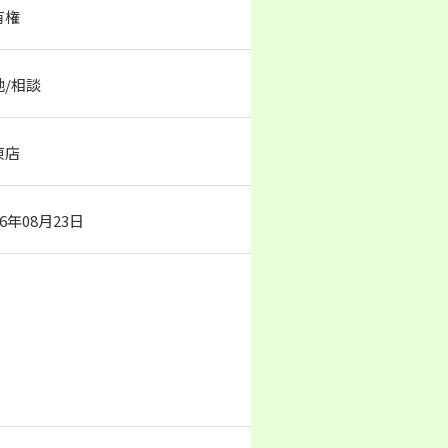
有権
地/相談
東店
26年08月23日