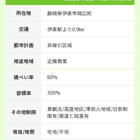
所在地
静岡県
伊東市
岡広町
交通
伊東駅より0.9㎞
都市計画
非線引区域
用途地域
近隣商業
建ぺい率
80%
300%
容積率
景観法/高度地区/準防火地域/日影制
その他制限
限有/接道と段差有
地目/地勢
宅地/平坦