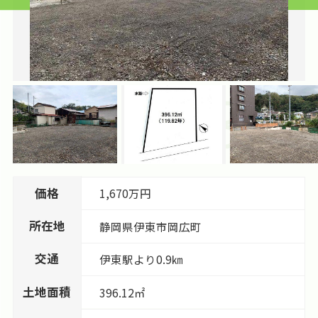
価格
1,670万円
所在地
静岡県
伊東市
岡広町
交通
伊東駅より0.9㎞
土地面積
396.12㎡