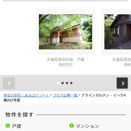
天城高原別荘地 戸建
天城高原別
850万円
89
伊豆の別荘｜あおばリゾート
>
ブログ記事一覧
>
クラインガルテン・イハラA
棟202号室
物件を探す
戸建
マンション