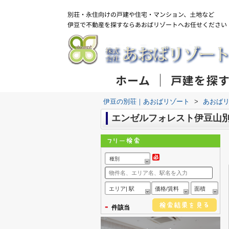
ホーム
戸建を探
伊豆の別荘｜あおばリゾート
>
あおば
エンゼルフォレスト伊豆山
種別
エリア| 駅
価格/賃料
面積
-
件該当