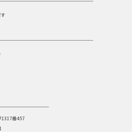
探す
約
1317番457
1