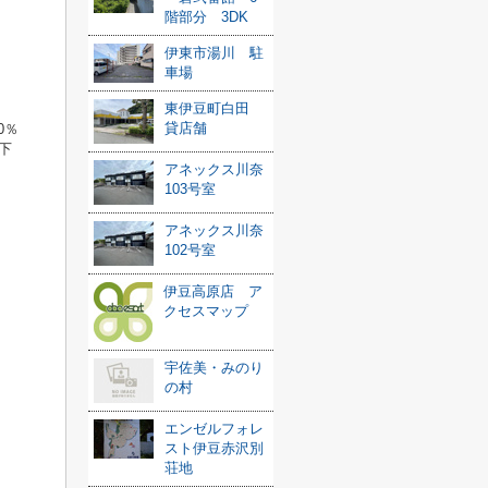
階部分 3DK
伊東市湯川 駐
車場
東伊豆町白田
貸店舗
0
％
下
アネックス川奈
103号室
アネックス川奈
102号室
伊豆高原店 ア
クセスマップ
宇佐美・みのり
の村
エンゼルフォレ
スト伊豆赤沢別
荘地