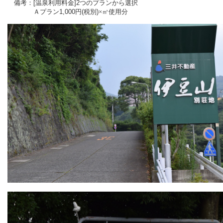
備考：
[
温泉利用料金
]2
つのプランから選択
Ａプラン
1,000
円
(
税別
)
×㎥使用分