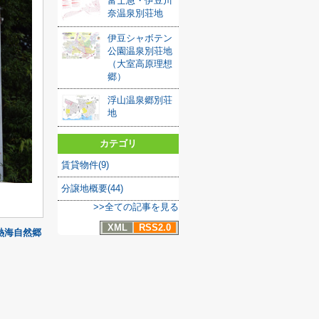
富士急・伊豆川
奈温泉別荘地
伊豆シャボテン
公園温泉別荘地
（大室高原理想
郷）
浮山温泉郷別荘
地
カテゴリ
賃貸物件(9)
分譲地概要(44)
>>全ての記事を見る
XML
RSS2.0
熱海自然郷