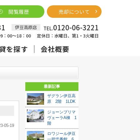
閲覧履歴
売却について
31
0120-06-3221
伊豆高原店
TEL.
：00～18：00
定休日：水曜日、第1・3火曜日
貸を探す
会社概要
最新記事
ザグラン伊豆高
原 2階 1LDK
ジョーンプリマ
ヴェーラA棟 1
階
23-05-19
ロワジール伊豆
一碧弐番館 6