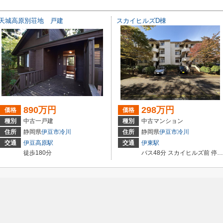
天城高原別荘地 戸建
スカイヒルズD棟
890万円
298万円
価格
価格
種別
中古一戸建
種別
中古マンション
住所
静岡県
伊豆市
冷川
住所
静岡県
伊豆市
冷川
交通
伊豆高原駅
交通
伊東駅
徒歩180分
バス48分 スカイヒルズ前 停歩1分