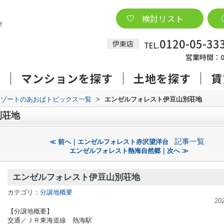
検討リスト
0120-05-33
伊東店
TEL.
営業時間：09
す
マンションを探す
土地を探す
賃
リゾートのあおばトピックス一覧
>
エンゼルフォレスト伊豆山別荘地
別荘地
記事一覧
≪ 前へ｜エンゼルフォレスト赤沢望洋台
エンゼルフォレスト熱海自然郷｜次へ ≫
エンゼルフォレスト伊豆山別荘地
カテゴリ：
分譲地概要
20
【分譲地概要】
交通／ＪＲ東海道線 熱海駅