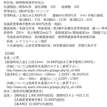
所在地／静岡県熱海市伊豆山
分譲開始／昭和
41
年 総区画数
155
総棟数
103
管理会社／
(
株
)
伊豆急ハウジング
管理料金／土地のみ
3,300
円
/
月 建物付
4,950
円
/
月 ※
4
ヶ月毎の徴収
第
1
期
4/1
～
7/31
第
2
期
8/1
～
11/30
第
3
期
12/1
～
3/31
名義変更事務手数料
10,800
円
(
売買・相続
)
建築規制／非線引区域 用途地域／第
2
種中高層住居専用地域 建ぺい率
4
容積率
200
％ 高さ制限
15m
以下 道路後退
2m
隣地後退
1m
2
階建て以
宅地造成等規制法 第
2
種風致地区 静岡県建築基準条例第
10
条
娯楽・レクリエーション地区
※分譲地内に土砂災害警戒区域・特別警戒区域有 営業行為不可
【設備】
水道／公営
【新築時加入金】口径
13mm
24,840
円
(
給水工事手数料
2,000
円
)
～
詳細については熱海市水道課のＨＰをご参照下さい。
http://www.city.atami.shizuoka.jp/page.php?p_id=665
【基本料】
(
一般
)
口径
13mm
～
100mm
1,232
円～
86,552
円
/
月
10
㎥～
500
㎥ 超過
(1
㎥ごと
)133
円～
179
円
詳細については熱海市水道課のＨＰをご参照下さい。
http://www.city.atami.shizuoka.jp/page.php?p_id=1456
排水／個別浄化槽
(
側溝排水
)
温泉／【権利金】
1,400,000
円
(
税別
)
期間
H23.4.1
～
H33.3.31
【名義変更事務手数】
10,000
円
(
税別
)
【基本料】
16,000
円
/
月
(
税別
)