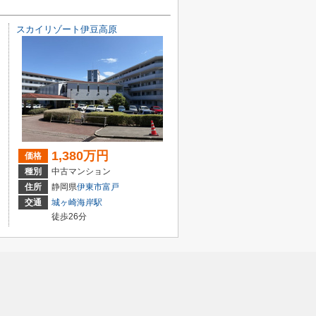
スカイリゾート伊豆高原
1,380万円
価格
種別
中古マンション
住所
静岡県
伊東市
富戸
交通
城ヶ崎海岸駅
徒歩26分