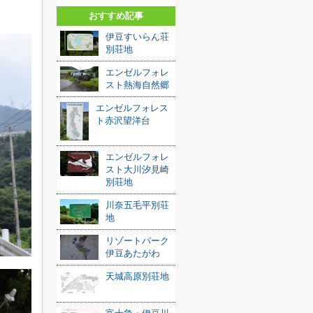
おすすめ記事
伊豆すいらん荘
別荘地
エンゼルフォレ
スト熱海自然郷
エンゼルフォレス
ト赤沢望洋台
エンゼルフォレ
スト大川汐見崎
別荘地
川奈五毛平別荘
地
リゾートパーク
伊豆あたがわ
天城高原別荘地