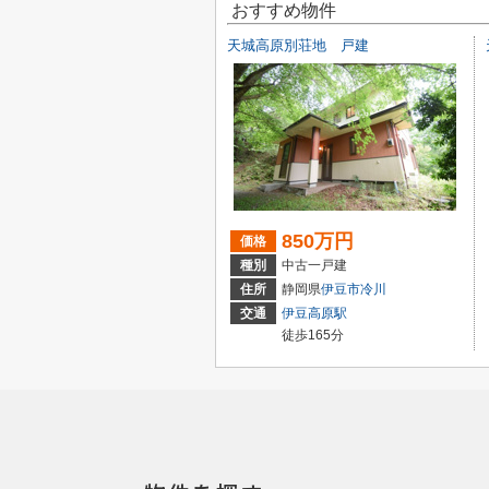
おすすめ物件
天城高原別荘地 戸建
850万円
価格
種別
中古一戸建
住所
静岡県
伊豆市
冷川
交通
伊豆高原駅
徒歩165分