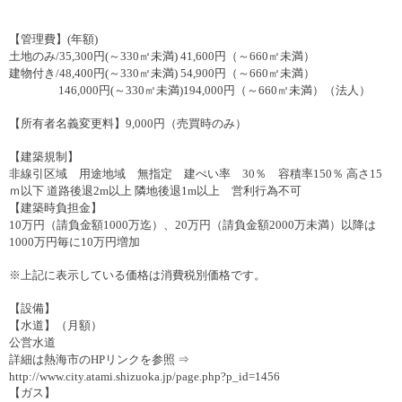
【管理費】
(
年額
)
土地のみ
/35,300
円
(
～
330
㎡未満
) 41,600
円（～
660
㎡未満）
建物付き
/48,400
円
(
～
330
㎡未満
) 54,900
円（～
660
㎡未満）
146,000
円
(
～
330
㎡未満
)194,000
円（～
660
㎡未満）（法人）
【所有者名義変更料】
9,000
円（売買時のみ）
【建築規制】
非線引区域 用途地域 無指定 建ぺい率
30
％ 容積率
150
％ 高さ
15
ｍ以下 道路後退
2m
以上 隣地後退
1m
以上 営利行為不可
【建築時負担金】
10
万円（請負金額
1000
万迄）、
20
万円（請負金額
2000
万未満）以降は
1000
万円毎に
10
万円増加
※上記に表示している価格は消費税別価格です。
【設備】
【水道】（月額）
公営水道
詳細は熱海市の
HP
リンクを参照 ⇒
http://www.city.atami.shizuoka.jp/page.php?p_id=1456
【ガス】