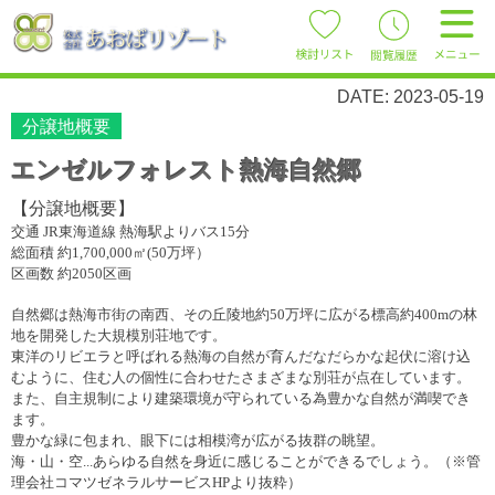
DATE: 2023-05-19
分譲地概要
エンゼルフォレスト熱海自然郷
【分譲地概要】
交通
JR
東海道線 熱海駅よりバス
15
分
総面積 約
1,700,000
㎡
(50
万坪）
区画数 約
2050
区画
自然郷は熱海市街の南西、その丘陵地約
50
万坪に広がる標高約
400m
の林
地を開発した大規模別荘地です。
東洋のリビエラと呼ばれる熱海の自然が育んだなだらかな起伏に溶け込
むように、住む人の個性に合わせたさまざまな別荘が点在しています。
また、自主規制により建築環境が守られている為豊かな自然が満喫でき
ます。
豊かな緑に包まれ、眼下には相模湾が広がる抜群の眺望。
海・山・空
...
あらゆる自然を身近に感じることができるでしょう。（※管
理会社コマツゼネラルサービス
HP
より抜粋）