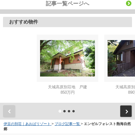
記事一覧ページへ
おすすめ物件
天城高原別荘地 戸建
天城高原別
850万円
89
伊豆の別荘｜あおばリゾート
>
ブログ記事一覧
>
エンゼルフォレスト熱海自然
郷