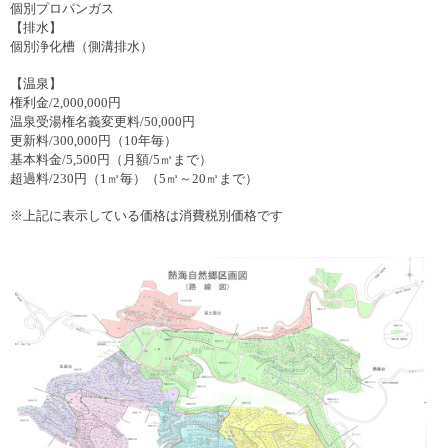
個別プロパンガス
【排水】
個別浄化槽（側溝排水）
【温泉】
権利金
/2,000,000
円
温泉受湯権名義変更料
/50,000
円
更新料
/300,000
円（
10
年毎）
基本料金
/5,500
円（月額
/5
㎥まで）
超過料
/230
円（
1
㎥毎）（
5
㎥～
20
㎥まで）
※上記に表示している価格は消費税別価格です