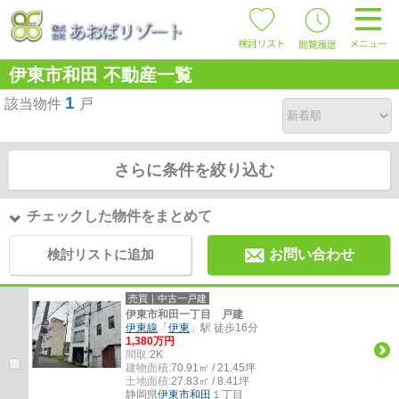
伊東市和田 不動産一覧
1
該当物件
戸
さらに条件を絞り込む
チェックした物件をまとめて
検討リストに追加
お問い合わせ
売買｜中古一戸建
伊東市和田一丁目 戸建
伊東線
「
伊東
」駅 徒歩16分
1,380万円
間取:
2K
建物面積:
70.91㎡ / 21.45坪
土地面積:
27.83㎡ / 8.41坪
静岡県
伊東市
和田
１丁目