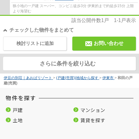
狭小地の一戸建 スーパー、コンビニ徒歩3分 伊東的まで約徒歩15分 上階
より海望む
該当公開件数
1
戸
1-1
戸表示
チェックした物件をまとめて
検討リストに追加
お問い合わせ
さらに条件を絞り込む
伊豆の別荘｜あおばリゾート
>
(戸建(売買))地域から探す
>
伊東市
>
和田の戸
建(売買)
物件を探す
戸建
マンション
土地
賃貸を探す