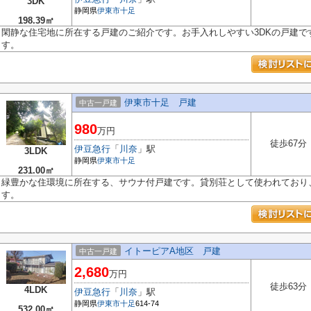
3DK
静岡県
伊東市
十足
198.39㎡
閑静な住宅地に所在する戸建のご紹介です。お手入れしやすい3DKの戸建で
す。
伊東市十足 戸建
中古一戸建
980
万円
徒歩67分
伊豆急行
「
川奈
」駅
3LDK
静岡県
伊東市
十足
231.00㎡
緑豊かな住環境に所在する、サウナ付戸建です。貸別荘として使われており
す。
イトーピアA地区 戸建
中古一戸建
2,680
万円
徒歩63分
4LDK
伊豆急行
「
川奈
」駅
静岡県
伊東市
十足
614-74
532.00㎡