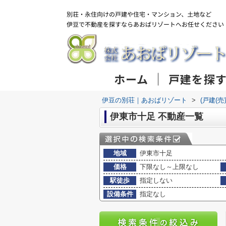
ホーム
戸建を探
伊豆の別荘｜あおばリゾート
>
(戸建(
伊東市十足 不動産一覧
地域
伊東市十足
価格
下限なし～上限なし
駅徒歩
指定しない
設備条件
指定なし