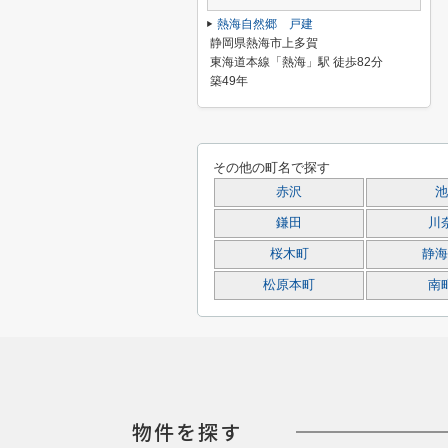
熱海自然郷 戸建
静岡県熱海市上多賀
東海道本線「熱海」駅 徒歩82分
築49年
その他の町名で探す
赤沢
池
鎌田
川
桜木町
静海
松原本町
南
物件を探す