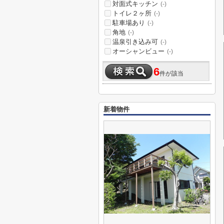
対面式キッチン
(-)
トイレ２ヶ所
(-)
駐車場あり
(-)
角地
(-)
温泉引き込み可
(-)
オーシャンビュー
(-)
6
件が該当
新着物件