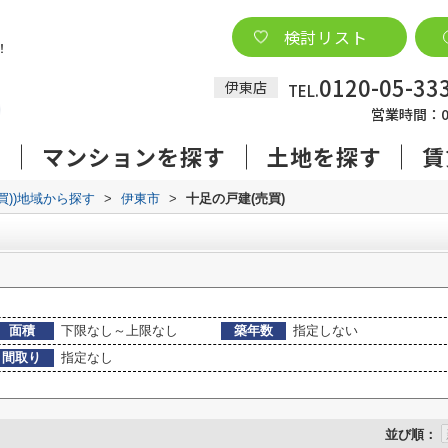
検討リスト
0120-05-33
伊東店
TEL.
営業時間：09
す
マンションを探す
土地を探す
賃
売買))地域から探す
>
伊東市
>
十足の戸建(売買)
面積
下限なし～上限なし
築年数
指定しない
間取り
指定なし
並び順：