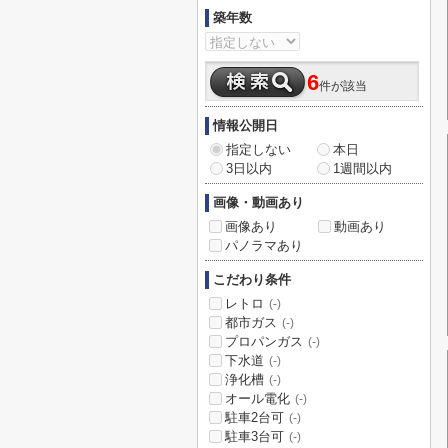
築年数
6
件が該当
情報公開日
指定しない
本日
3日以内
1週間以内
画像・動画あり
画像あり
動画あり
パノラマあり
こだわり条件
レトロ
(-)
都市ガス
(-)
プロパンガス
(-)
下水道
(-)
浄化槽
(-)
オール電化
(-)
駐車2台可
(-)
駐車3台可
(-)