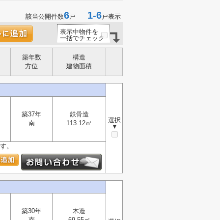
6
1-6
該当公開件数
戸
戸表示
表示中物件を
一括でチェック
築年数
構造
方位
建物面積
築37年
鉄骨造
選択
南
113.12㎡
▼
ます。
築30年
木造
南
69.55㎡