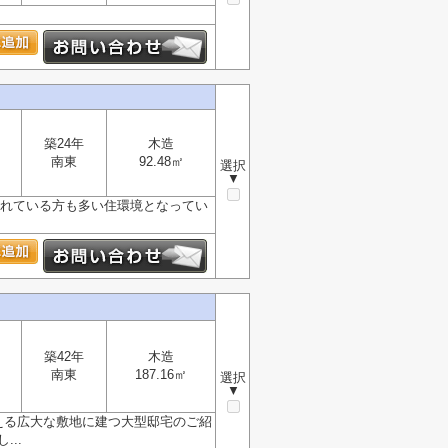
築24年
木造
南東
92.48㎡
選択
▼
されている方も多い住環境となってい
築42年
木造
南東
187.16㎡
選択
▼
える広大な敷地に建つ大型邸宅のご紹
..