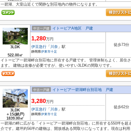
一碧湖、大室山近くで閑静な別荘地内の物件になります。
イトーピアA地区 戸建
中古一戸建
1,280
万円
徒歩73分
伊豆急行
「
川奈
」駅
3LDK
静岡県
伊東市
十足
522.00㎡
イトーピア一碧湖畔台別荘地に所在する戸建です。 管理体制もよく、居住
ます。 建物は改修が必要ですが、使いやすい3LDKの間取りです。
イトーピア一碧湖畔台別荘地 戸建
中古一戸建
3,280
万円
徒歩62分
伊豆急行
「
川奈
」駅
3LDK
＋1S(納戸)
静岡県
伊東市
十足
1839.00㎡
一碧湖の畔に広がる「イトーピア一碧湖畔台別荘地」に所在する550坪を超
介です。建坪約56坪の建物は、開放感ある間取りになってます。現在は利用し.