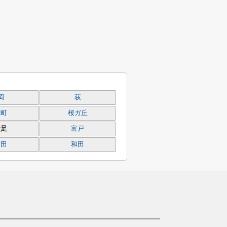
岡
荻
幸町
桜ガ丘
十足
富戸
吉田
和田