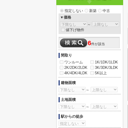
指定しない
新築
中古
▼価格
～
値下げ物件
6
件が該当
間取り
ワンルーム
1K/1DK/1LDK
2K/2DK/2LDK
3K/3DK/3LDK
4K/4DK/4LDK
5K以上
建物面積
～
土地面積
～
駅からの徒歩