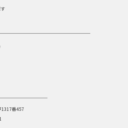
探す
約
1317番457
1