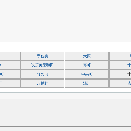
宇佐美
大原
奈
玖須美元和田
寿町
町
竹の内
中央町
町
八幡野
湯川