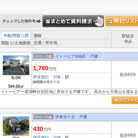
外観
/
間取り図
価格
駅徒歩
停歩
交通 / 所在地
間取り/土地面積
イトーピアA地区 戸建
中古一戸建
1,780
万円
徒歩62分
伊豆急行
「
川奈
」駅
3LDK
静岡県
伊東市
十足
504.00㎡
イトーピア一碧湖畔台別荘地に所在する戸建です。 高台から大室山を望み
伊東市十足 戸建
中古一戸建
430
万円
徒歩69分
伊豆急行
「
川奈
」駅