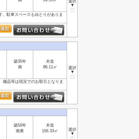
選択
▼
す。駐車スペースもゆとりがありま
築35年
木造
南
86.11㎡
選択
▼
、備品等は現況でのお取引となりま
築50年
木造
選択
南東
156.33㎡
▼