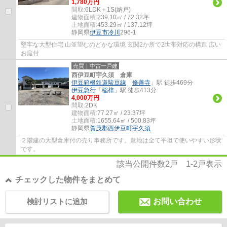
1,780万円
間取:
6LDK＋1S(納戸)
建物面積:
239.10㎡ / 72.32坪
土地面積:
453.29㎡ / 137.12坪
静岡県
伊豆市
冷川
296-1
堅牢な大型住宅 山並望むのどかな環境 玄関2か所で2世帯対応の構造 広い
お庭付
売買｜中古一戸建
西伊豆町宇久須 倉庫
伊豆箱根鉄道駿豆線
「
修善寺
」駅 徒歩469分
伊豆急行
「
稲梓
」駅 徒歩413分
4,000万円
間取:
2DK
建物面積:
77.27㎡ / 23.37坪
土地面積:
1655.64㎡ / 500.83坪
静岡県
賀茂郡西伊豆町
宇久須
２階建の大型倉庫付の売り事務所です。敷地は全て平坦で使いやすい形状
です。
該当公開件数
2
戸
1-2
戸表示
チェックした物件をまとめて
検討リストに追加
お問い合わせ