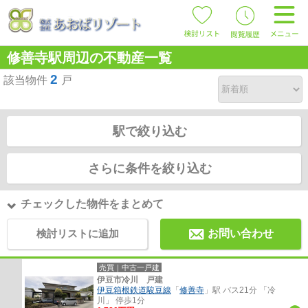
修善寺駅周辺の不動産一覧
2
該当物件
戸
駅で絞り込む
さらに条件を絞り込む
チェックした物件をまとめて
検討リストに追加
お問い合わせ
売買｜中古一戸建
伊豆市冷川 戸建
伊豆箱根鉄道駿豆線
「
修善寺
」駅 バス21分 「冷
川」 停歩1分