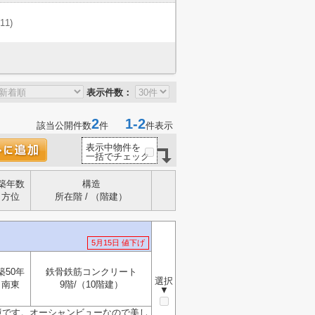
(11)
表示件数：
2
1-2
該当公開件数
件
件表示
表示中物件を
一括でチェック
築年数
構造
方位
所在階 / （階建）
5月15日 値下げ
築50年
鉄骨鉄筋コンクリート
選択
南東
9階/（10階建）
▼
境です。オーシャンビューなので美し