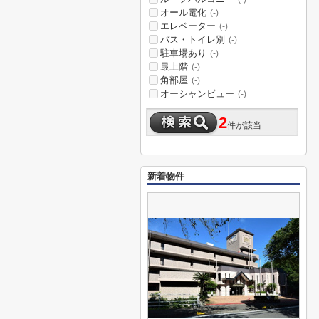
オール電化
(-)
エレベーター
(-)
バス・トイレ別
(-)
駐車場あり
(-)
最上階
(-)
角部屋
(-)
オーシャンビュー
(-)
2
件が該当
新着物件