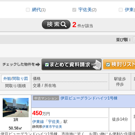
網代
宇佐美
伊東
(1)
(2)
2
件が該当
並び順：
外観
/
間取り図
価格
駅徒歩
停歩
交通 / 所在地
間取り/面積
伊豆ビューグランドハイツ1号棟
中古マンション
450
万円
徒歩14分
1R
伊東線
「
宇佐美
」駅
静岡県
伊東市
宇佐美
50.58㎡
伊豆ビューグランドハイツ1号棟。市街地に近く、お買い物にも便利な住環