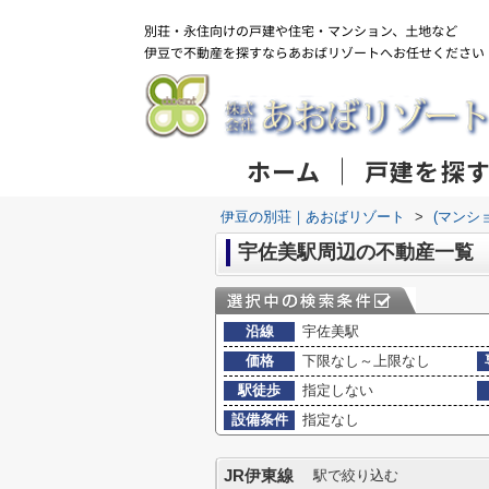
ホーム
戸建を探
伊豆の別荘｜あおばリゾート
>
(マンシ
宇佐美駅周辺の不動産一覧
沿線
宇佐美駅
価格
下限なし～上限なし
駅徒歩
指定しない
設備条件
指定なし
JR伊東線
駅で絞り込む