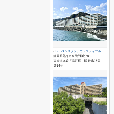
レーベンリゾシアヴェスティブルー 5階
静岡県熱海市泉元門川分88-3
東海道本線「湯河原」駅 徒歩15分
築14年