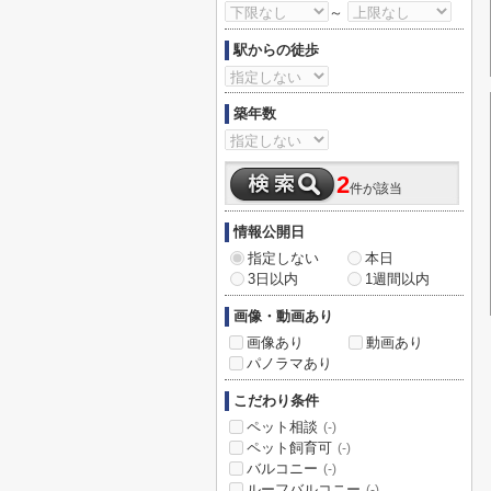
～
駅からの徒歩
築年数
2
件が該当
情報公開日
指定しない
本日
3日以内
1週間以内
画像・動画あり
画像あり
動画あり
パノラマあり
こだわり条件
ペット相談
(-)
ペット飼育可
(-)
バルコニー
(-)
ルーフバルコニー
(-)