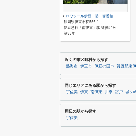
ロワジール伊豆一碧 壱番館
静岡県伊東市荻556-1
伊豆急行「南伊東」駅 徒歩54分
築33年
近くの市区町村から探す
熱海市
伊豆市
伊豆の国市
賀茂郡東
同じエリアにある駅から探す
宇佐美
伊東
南伊東
川奈
富戸
城ヶ
周辺の駅から探す
宇佐美