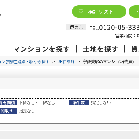
検討リスト
0120-05-33
伊東店
TEL.
営業時間：09
す
マンションを探す
土地を探す
賃
ョン(売買))路線・駅から探す
>
JR伊東線
>
宇佐美駅のマンション(売買)
専有面積
下限なし～上限なし
築年数
指定しない
間取り
指定なし