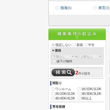
熱海
来宮
(5)
(3)
指定しない
新築
中古
▼価格
～
値下げ物件
2
件が該当
間取り
ワンルーム
1K/1DK/1LDK
2K/2DK/2LDK
3K/3DK/3LDK
4K/4DK/4LDK
5K以上
専有面積