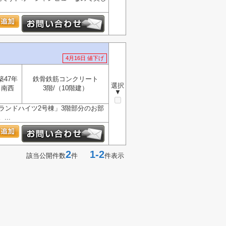
4月16日 値下げ
築47年
鉄骨鉄筋コンクリート
選択
南西
3階/（10階建）
▼
ランドハイツ2号棟」3階部分のお部
..
2
1-2
該当公開件数
件
件表示