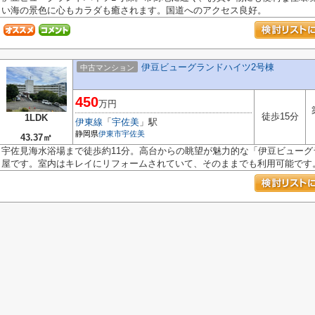
い海の景色に心もカラダも癒されます。国道へのアクセス良好。
伊豆ビューグランドハイツ2号棟
中古マンション
450
万円
徒歩15分
1LDK
伊東線
「
宇佐美
」駅
静岡県
伊東市
宇佐美
43.37㎡
宇佐見海水浴場まで徒歩約11分。高台からの眺望が魅力的な「伊豆ビューグ
屋です。室内はキレイにリフォームされていて、そのままでも利用可能です。.