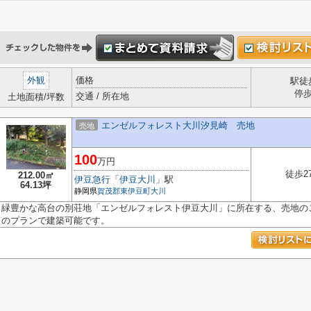
外観
価格
駅徒
停
交通 / 所在地
土地面積/坪数
エンゼルフォレスト大川汐見崎 売地
売地
100
万円
徒歩2
212.00㎡
伊豆急行
「
伊豆大川
」駅
64.13坪
静岡県
賀茂郡東伊豆町
大川
緑豊かな高台の別荘地「エンゼルフォレスト伊豆大川」に所在する、売地の
のプランで建築可能です。