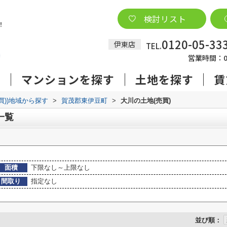
検討リスト
0120-05-33
伊東店
TEL.
営業時間：09
す
マンションを探す
土地を探す
賃
売買))地域から探す
>
賀茂郡東伊豆町
>
大川の土地(売買)
一覧
面積
下限なし～上限なし
間取り
指定なし
並び順：