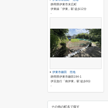
静岡県伊東市末広町
伊東線「伊東」駅 徒歩12分
-
伊東市鎌田 売地
静岡県伊東市鎌田194-1
伊豆急行「南伊東」駅 徒歩9分
-
その他の町名で探す