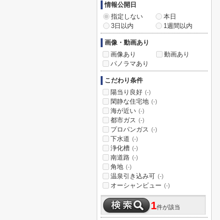
情報公開日
指定しない
本日
3日以内
1週間以内
画像・動画あり
画像あり
動画あり
パノラマあり
こだわり条件
陽当り良好
(-)
閑静な住宅地
(-)
海が近い
(-)
都市ガス
(-)
プロパンガス
(-)
下水道
(-)
浄化槽
(-)
南道路
(-)
角地
(-)
温泉引き込み可
(-)
オーシャンビュー
(-)
1
件が該当