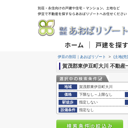
ホーム
戸建を探
伊豆の別荘｜あおばリゾート
>
(土地(
賀茂郡東伊豆町大川 不動産
地域
賀茂郡東伊豆町大川
価格
下限なし～上限なし
駅徒歩
指定しない
設備条件
指定なし