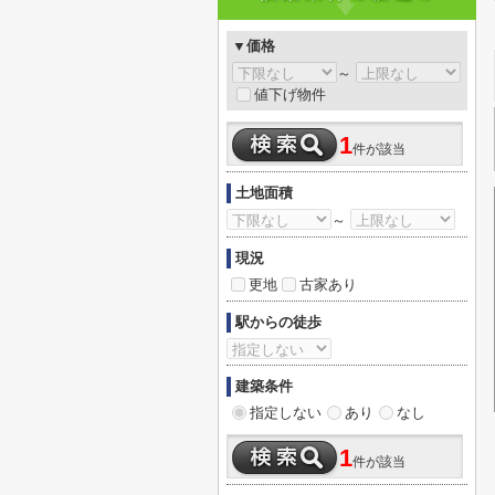
▼価格
～
値下げ物件
1
件が該当
土地面積
～
現況
更地
古家あり
駅からの徒歩
建築条件
指定しない
あり
なし
1
件が該当