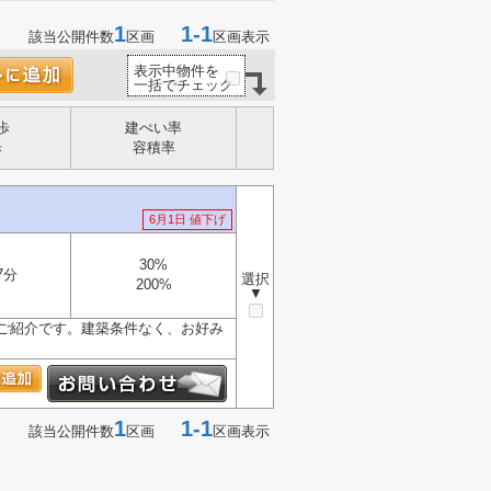
1
1-1
該当公開件数
区画
区画表示
表示中物件を
一括でチェック
歩
建ぺい率
歩
容積率
6月1日 値下げ
30%
7分
選択
200%
▼
ご紹介です。建築条件なく、お好み
1
1-1
該当公開件数
区画
区画表示