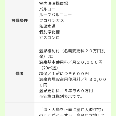
室内洗濯機置場
バルコニー
ルーフバルコニー
設備条件
プロパンガス
私設水道
個別浄化槽
ガスコンロ
温泉権利付（名義変更料２０万円別
途）2口
温泉基本使用料／月２０,０００円
（20㎥迄）
備考
超過／１㎥につき６００円
温泉管埋設占用使用料／年３０,００
０円
温泉更新料／５年毎６０万円
※価格は税別表示です。
「海・大島を正面に望む大型住宅」
のここがイチオシ。高台に立地して