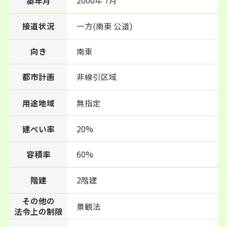
2000年 7月
築年月
接道状況
一方(南東 公道)
向き
南東
都市計画
非線引区域
用途地域
無指定
建ぺい率
20%
60%
容積率
階建
2階建
その他の
景観法
法令上の制限