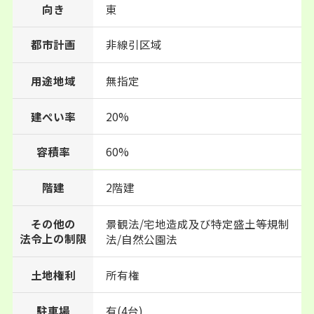
向き
東
都市計画
非線引区域
用途地域
無指定
建ぺい率
20%
60%
容積率
階建
2階建
景観法/宅地造成及び特定盛土等規制
その他の
法令上の制限
法/自然公園法
土地権利
所有権
駐車場
有(4台)