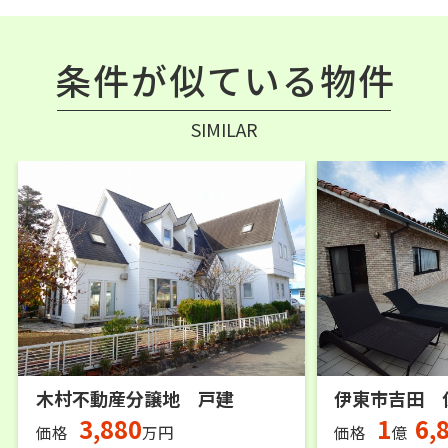
条件が似ている物件
SIMILAR
木村不動産分譲地 戸建
伊東市吉田 
3,880
1
6,
価格
万円
価格
億