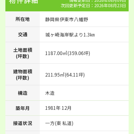
物件詳細
次回更新予定日：2026年08月23日
所在地
静岡県
伊東市
八幡野
交通
城ヶ崎海岸駅より1.3㎞
土地面積
1187.00㎡(359.06坪)
(坪数)
建物面積
211.95㎡(64.11坪)
(坪数)
構造
木造
1981年 12月
築年月
接道状況
一方(東 私道)