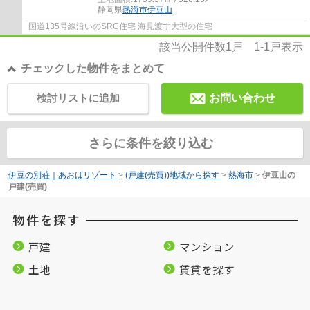
静岡県
熱海市
伊豆山
国道135号線沿いのSRC住宅 海見渡す大型の住宅
該当公開件数
1
戸
1-1
戸表示
チェックした物件をまとめて
検討リストに追加
お問い合わせ
さらに条件を絞り込む
伊豆の別荘｜あおばリゾート
>
(戸建(売買))地域から探す
>
熱海市
>
伊豆山の
戸建(売買)
物件を探す
戸建
マンション
土地
賃貸を探す