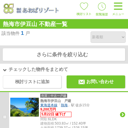
熱海市伊豆山 不動産一覧
1
該当物件
戸
さらに条件を絞り込む
チェックした物件をまとめて
検討リストに追加
お問い合わせ
売買｜中古一戸建
熱海市伊豆山 戸建
東海道本線
「
熱海
」駅 徒歩15分
9,200万円
5月22日 値下げ
間取:
6LDK
建物面積:
503.83㎡ / 152.40坪
土地面積:
1739.37㎡ / 526.15坪