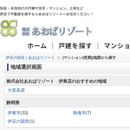
ホーム
戸建を探す
マンシ
伊豆の別荘｜あおばリゾート
>
(マンション(売買))地図から探す
地域選択画面
株式会社あおばリゾート 伊東店のおすすめの地域
大室高原
静岡県
伊東市
(33)
熱海市
(7)
伊豆の国市
(1)