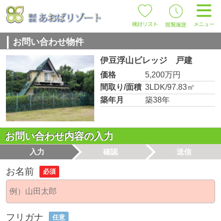
お問い合わせ物件
伊豆浮山ビレッジ 戸建
価格
5,200万円
間取り/面積
3LDK/97.83㎡
築年月
築38年
お問い合わせ内容の入力
入力
確認
送信
お名前
必須
フリガナ
任意