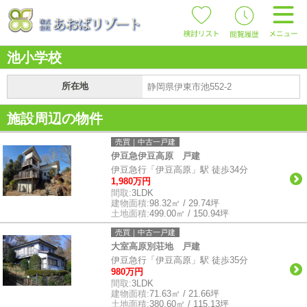
池小学校
所在地
静岡県伊東市池552-2
施設周辺の物件
売買｜中古一戸建
伊豆急伊豆高原 戸建
伊豆急行「伊豆高原」駅 徒歩34分
1,980万円
間取:
3LDK
建物面積:
98.32㎡ / 29.74坪
土地面積:
499.00㎡ / 150.94坪
売買｜中古一戸建
大室高原別荘地 戸建
伊豆急行「伊豆高原」駅 徒歩35分
980万円
間取:
3LDK
建物面積:
71.63㎡ / 21.66坪
土地面積:
380.60㎡ / 115.13坪