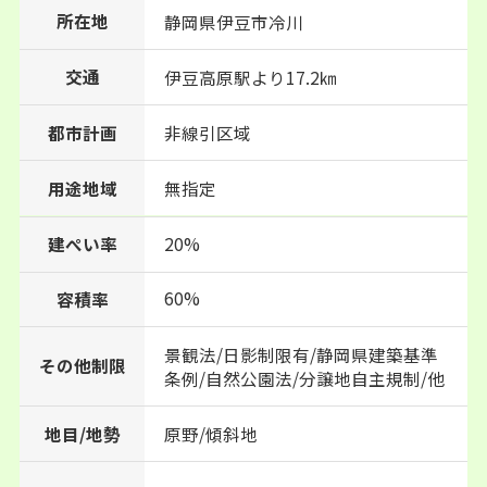
所在地
静岡県
伊豆市
冷川
交通
伊豆高原駅より17.2㎞
都市計画
非線引区域
用途地域
無指定
建ぺい率
20%
60%
容積率
景観法/日影制限有/静岡県建築基準
その他制限
条例/自然公園法/分譲地自主規制/他
地目/地勢
原野/傾斜地