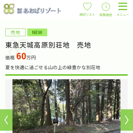
売地
NEW
東急天城高原別荘地 売地
60
価格
万円
夏を快適に過ごせる山の上の緑豊かな別荘地