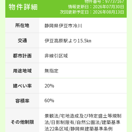
物件番号：97737167
物件詳細
情報更新日：2026年07月30日
次回更新予定日：2026年08月13日
所在地
静岡県
伊豆市
冷川
交通
伊豆高原駅より15.5㎞
都市計画
非線引区域
用途地域
無指定
建ぺい率
20%
60%
容積率
景観法/宅地造成及び特定盛土等規制
その他制限
法/日影制限有/自然公園法/建築基準
法22条区域/静岡県建築基準条例