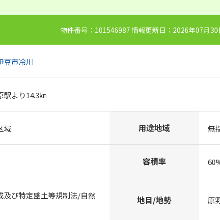
物件番号：101546987 情報更新日：2026年07月3
伊豆市
冷川
駅より14.3㎞
用途地域
区域
無
容積率
60
成及び特定盛土等規制法/自然
地目/地勢
原