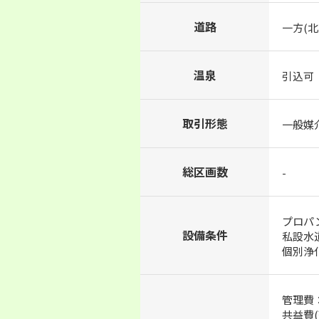
道路
一方(北
温泉
引込可
取引形態
一般媒
総区画数
-
プロパ
設備条件
私設水
個別浄
管理費：
共益費(