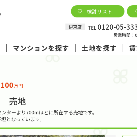
検討リスト
0120-05-33
伊東店
TEL.
営業時間：09
す
マンションを探す
土地を探す
賃
100
格
万円
地 売地
ンターより700mほどに所在する売地です。
平坦となっています。