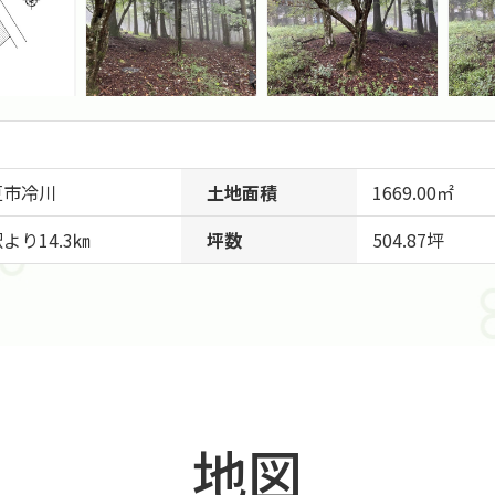
豆市
冷川
土地面積
1669.00㎡
より14.3㎞
坪数
504.87坪
地図