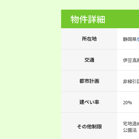
物件詳細
所在地
静岡県
交通
伊豆高原
都市計画
非線引
建ぺい率
20%
宅地造
その他制限
公園法