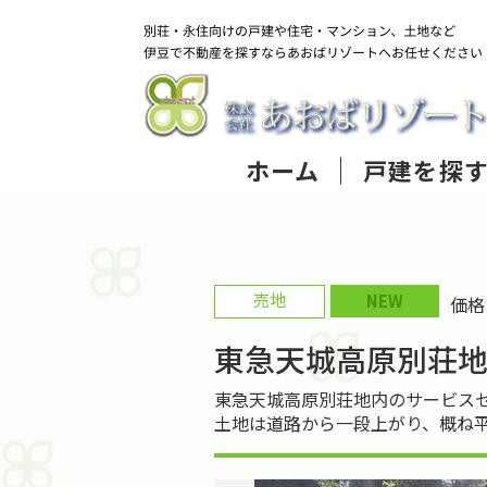
ホーム
戸建を探
売地
NEW
価
東急天城高原別荘
東急天城高原別荘地内のサービスセ
土地は道路から一段上がり、概ね