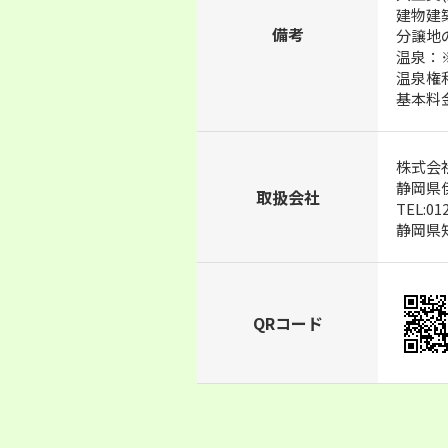
建物建築
備考
分譲地の
温泉：
温泉権
基本料金
株式会
静岡県伊
取扱会社
TEL:01
静岡県知事
QRコード