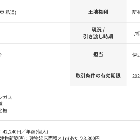
土地権利
東 私道)
所
現況 /
-/
引き渡し時期
担当
介
伊
取引条件の有効期限
20
ンガス
道
化槽
42,240円／年額(個人)
建物新築時)：建物延床面積×1㎡あたり3,300円