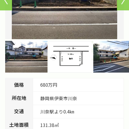
価格
680万円
所在地
静岡県
伊東市
川奈
交通
川奈駅より0.4㎞
土地面積
131.38㎡