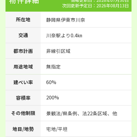
物件詳細
次回更新予定日：2026年08月13日
所在地
静岡県
伊東市
川奈
交通
川奈駅より0.4㎞
都市計画
非線引区域
用途地域
無指定
建ぺい率
60%
200%
容積率
その他制限
景観法/県条例、法22条区域、他
地目/地勢
宅地/平坦