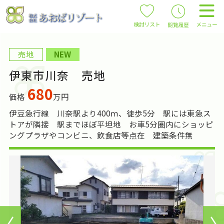
売地
NEW
伊東市川奈 売地
680
価格
万円
伊豆急行線 川奈駅より400ｍ、徒歩5分 駅には東急ス
トアが隣接 駅までほぼ平坦地 お車5分圏内にショッピ
ングプラザやコンビニ、飲食店等点在 建築条件無