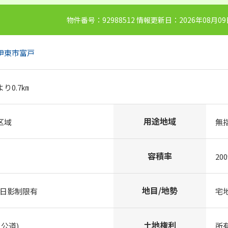
物件番号：92988512 情報更新日：2026年08月0
伊東市
富戸
り0.7㎞
用途地域
区域
無
容積率
20
地目/地勢
/日影制限有
宅
土地権利
 公道)
所