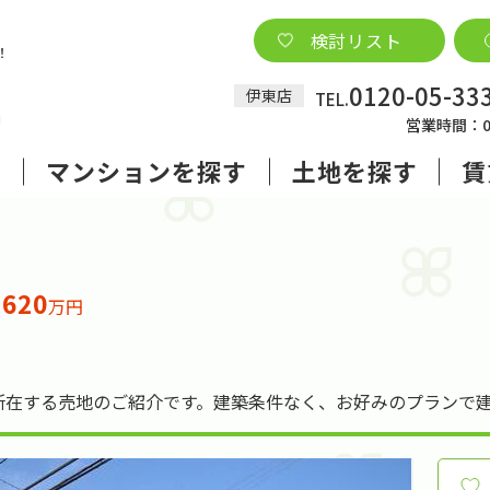
検討リスト
0120-05-33
伊東店
TEL.
営業時間：09
す
マンションを探す
土地を探す
賃
620
格
万円
所在する売地のご紹介です。建築条件なく、お好みのプランで