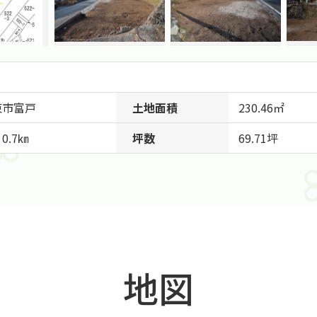
東市
富戸
土地面積
230.46㎡
0.7㎞
坪数
69.71坪
地図