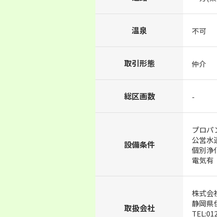
温泉
不可
取引形態
仲介
総区画数
-
プロパ
公営水
設備条件
個別浄
電気有
株式会
静岡県伊
取扱会社
TEL:01