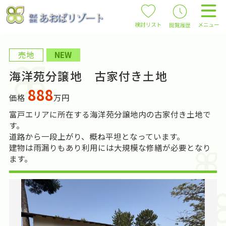
売地
NEW
海洋苑分譲地 古家付き土地
888
価格
万円
富戸エリアに所在する海洋苑分譲地内の古家付き土地で
す。
道路から一段上がり、概ね平坦となっています。
建物は雨漏りもあり利用には大規模な修繕が必要となり
ます。