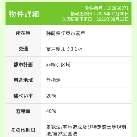
物件番号：102860871
物件詳細
情報更新日：2026年07月30日
次回更新予定日：2026年08月13日
所在地
静岡県
伊東市
富戸
交通
富戸駅より3.1㎞
都市計画
非線引区域
用途地域
無指定
建ぺい率
20%
40%
容積率
景観法/宅地造成及び特定盛土等規制
その他制限
法/自然公園法