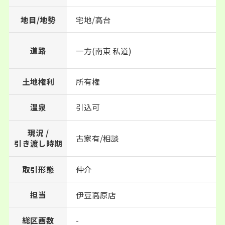
地目/地勢
宅地/高台
道路
一方(南東 私道)
土地権利
所有権
温泉
引込可
現況 /
古家有/相談
引き渡し時期
取引形態
仲介
担当
伊豆高原店
総区画数
-