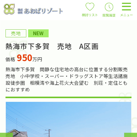
売地
NEW
熱海市下多賀 売地 A区画
950
価格
万円
熱海市下多賀 閑静な住宅地の高台に位置する分割販売
売地 小中学校・スーパー・ドラッグストア等生活諸施
設徒歩圏 相模湾や海上花火大会望む 別荘・定住とも
におすすめ