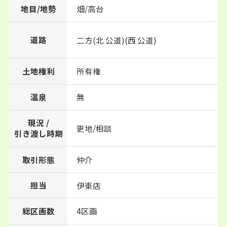
地目/地勢
畑/高台
道路
二方(北 公道)(西 公道)
土地権利
所有権
温泉
無
現況 /
更地/相談
引き渡し時期
取引形態
仲介
担当
伊東店
総区画数
4区画