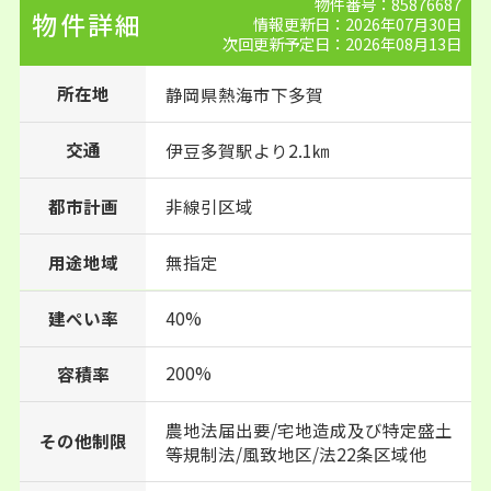
物件番号：85876687
物件詳細
情報更新日：2026年07月30日
次回更新予定日：2026年08月13日
所在地
静岡県
熱海市
下多賀
交通
伊豆多賀駅より2.1㎞
都市計画
非線引区域
用途地域
無指定
建ぺい率
40%
200%
容積率
農地法届出要/宅地造成及び特定盛土
その他制限
等規制法/風致地区/法22条区域他