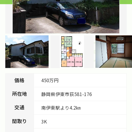
価格
450万円
所在地
静岡県
伊東市
荻
581-176
交通
南伊東駅より4.2㎞
間取り
3K