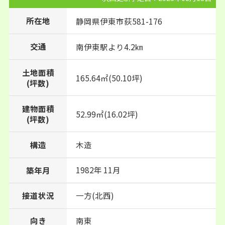
所在地
静岡県
伊東市
荻
581-176
交通
南伊東駅より4.2㎞
土地面積
165.64㎡(50.10坪)
(坪数)
建物面積
52.99㎡(16.02坪)
(坪数)
構造
木造
1982年 11月
築年月
接道状況
一方(北西)
向き
南東