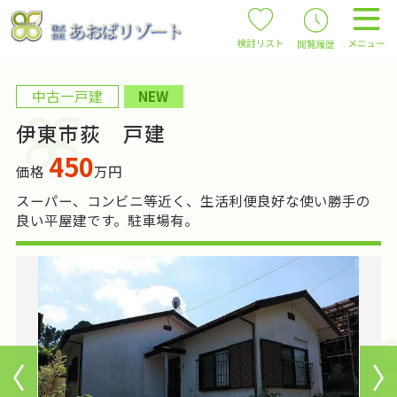
中古一戸建
NEW
伊東市荻 戸建
450
価格
万円
スーパー、コンビニ等近く、生活利便良好な使い勝手の
良い平屋建です。駐車場有。