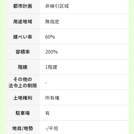
都市計画
非線引区域
用途地域
無指定
建ぺい率
60%
200%
容積率
階建
1階建
その他の
-
法令上の制限
土地権利
所有権
駐車場
有
地目/地勢
-/平坦