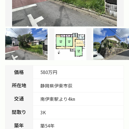
価格
580万円
所在地
静岡県
伊東市
荻
交通
南伊東駅より4㎞
間取り
3K
築年
築54年