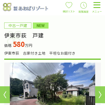
中古一戸建
NEW
伊東市荻 戸建
580
価格
万円
伊東市荻 古家付き土地 平坦なお庭付き