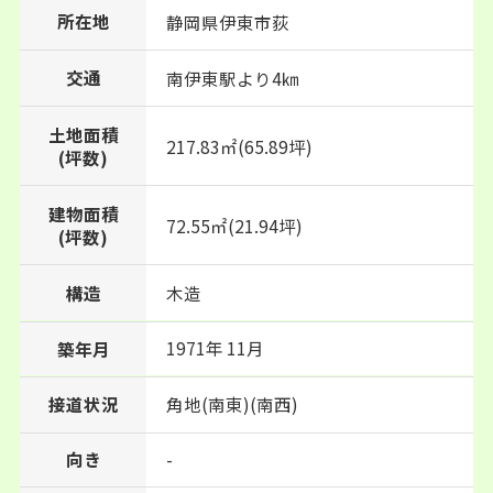
所在地
静岡県
伊東市
荻
交通
南伊東駅より4㎞
土地面積
217.83㎡(65.89坪)
(坪数)
建物面積
72.55㎡(21.94坪)
(坪数)
構造
木造
1971年 11月
築年月
接道状況
角地(南東)(南西)
向き
-