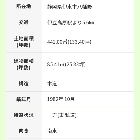
所在地
静岡県
伊東市
八幡野
交通
伊豆高原駅より5.6㎞
土地面積
441.00㎡(133.40坪)
(坪数)
建物面積
85.41㎡(25.83坪)
(坪数)
構造
木造
1982年 10月
築年月
接道状況
一方(東 私道)
向き
南東