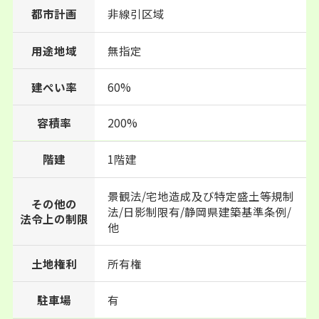
都市計画
非線引区域
用途地域
無指定
建ぺい率
60%
200%
容積率
階建
1階建
景観法/宅地造成及び特定盛土等規制
その他の
法/日影制限有/静岡県建築基準条例/
法令上の制限
他
土地権利
所有権
駐車場
有