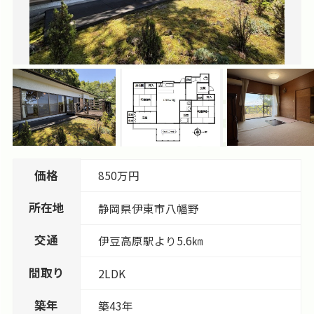
価格
850万円
所在地
静岡県
伊東市
八幡野
交通
伊豆高原駅より5.6㎞
間取り
2LDK
築年
築43年