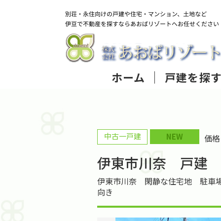
ホーム
戸建を探
中古一戸建
NEW
価
伊東市川奈 戸建
伊東市川奈 閑静な住宅地 駐車場
向き