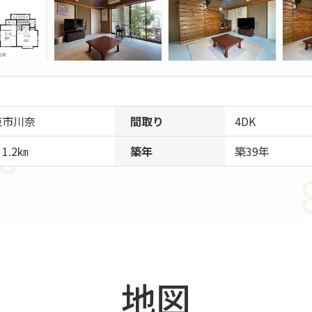
東市
川奈
間取り
4DK
1.2㎞
築年
築39年
地図