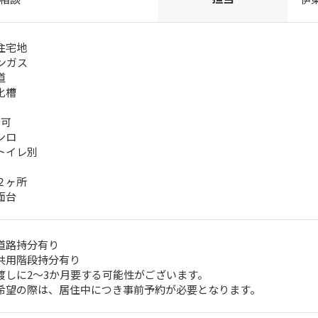
住宅地
ンガス
道
化槽
台可
ンロ
トイレ別
２ヶ所
面台
道路持分有り
共用階段持分有り
渡しに2～3か月要する可能性がございます。
希望の際は、居住中につき事前予約が必要となります。