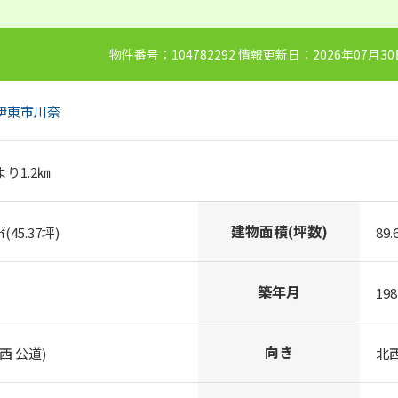
物件番号：104782292 情報更新日：2026年07月3
伊東市
川奈
り1.2㎞
建物面積(坪数)
㎡(45.37坪)
89.
築年月
19
向き
西 公道)
北