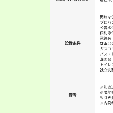
閑静な
プロパ
公営水
個別浄
電気有
設備条件
駐車2
ガスコ
バス・
洗面台
トイレ
独立洗
※別途
※隣地
備考
※引き
※内見