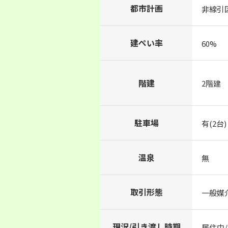
都市計画
非線引
建ぺい率
60%
階建
2階建
駐車場
有(2台)
温泉
無
取引形態
一般媒
現況/引き渡し時期
居住中