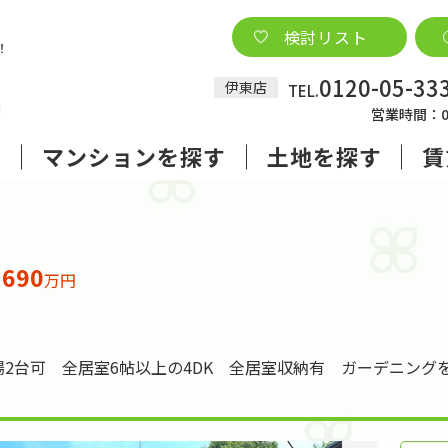
検討リスト
0120-05-33
伊東店
TEL.
営業時間：09
す
マンションを探す
土地を探す
賃
690
格
万円
2台可 全居室6帖以上の4DK 全居室収納有 ガーデニング