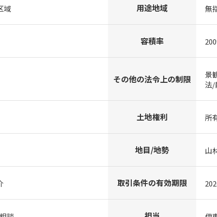
用途地域
区域
無
容積率
20
景
その他の法令上の制限
法
土地権利
所
地目/地勢
山
取引条件の有効期限
介
20
担当
/相談
伊