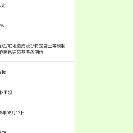
指定
0%
観法/宅地造成及び特定盛土等規制
/静岡県建築基準条例他
有権
林/平坦
26年08月13日
東店