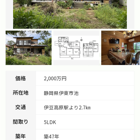
価格
2,000万円
所在地
静岡県
伊東市
池
交通
伊豆高原駅より2.7㎞
間取り
5LDK
築年
築47年