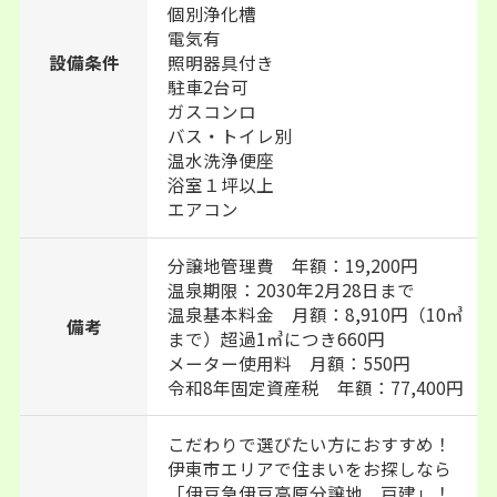
個別浄化槽
電気有
設備条件
照明器具付き
駐車2台可
ガスコンロ
バス・トイレ別
温水洗浄便座
浴室１坪以上
エアコン
分譲地管理費 年額：19,200円
温泉期限：2030年2月28日まで
温泉基本料金 月額：8,910円（10㎥
備考
まで）超過1㎥につき660円
メーター使用料 月額：550円
令和8年固定資産税 年額：77,400円
こだわりで選びたい方におすすめ！
伊東市エリアで住まいをお探しなら
「伊豆急伊豆高原分譲地 戸建」！