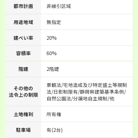
都市計画
非線引区域
用途地域
無指定
建ぺい率
20%
60%
容積率
階建
2階建
景観法/宅地造成及び特定盛土等規制
その他の
法/日影制限有/静岡県建築基準条例/
法令上の制限
自然公園法/分譲地自主規制/他
土地権利
所有権
駐車場
有(2台)