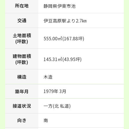
所在地
静岡県
伊東市
池
交通
伊豆高原駅より2.7㎞
土地面積
555.00㎡(167.88坪)
(坪数)
建物面積
145.31㎡(43.95坪)
(坪数)
構造
木造
1979年 3月
築年月
接道状況
一方(北 私道)
向き
南