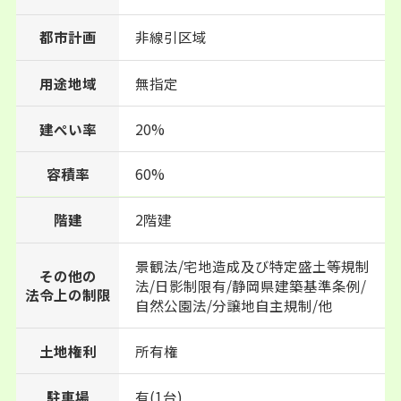
都市計画
非線引区域
用途地域
無指定
建ぺい率
20%
60%
容積率
階建
2階建
景観法/宅地造成及び特定盛土等規制
その他の
法/日影制限有/静岡県建築基準条例/
法令上の制限
自然公園法/分譲地自主規制/他
土地権利
所有権
駐車場
有(1台)