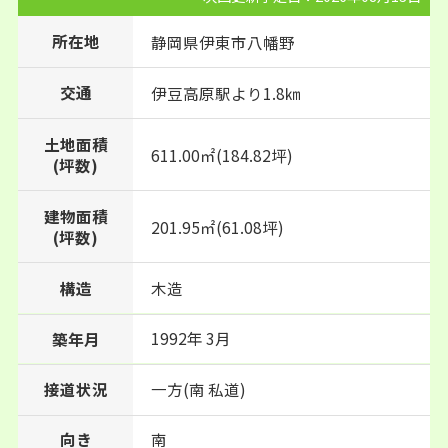
所在地
静岡県
伊東市
八幡野
交通
伊豆高原駅より1.8㎞
土地面積
611.00㎡(184.82坪)
(坪数)
建物面積
201.95㎡(61.08坪)
(坪数)
構造
木造
1992年 3月
築年月
接道状況
一方(南 私道)
向き
南