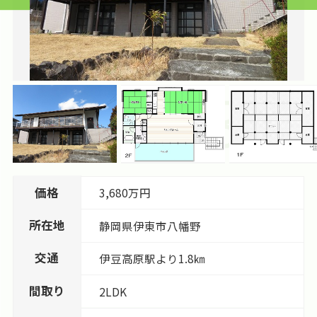
価格
3,680万円
所在地
静岡県
伊東市
八幡野
交通
伊豆高原駅より1.8㎞
間取り
2LDK