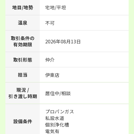
地目/地勢
宅地/平坦
温泉
不可
取引条件の
2026年08月13日
有効期限
取引形態
仲介
担当
伊東店
現況 /
居住中/相談
引き渡し時期
プロパンガス
私設水道
設備条件
個別浄化槽
電気有