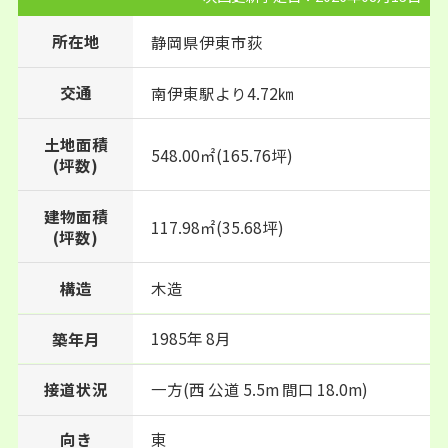
所在地
静岡県
伊東市
荻
交通
南伊東駅より4.72㎞
土地面積
548.00㎡(165.76坪)
(坪数)
建物面積
117.98㎡(35.68坪)
(坪数)
構造
木造
1985年 8月
築年月
接道状況
一方(西 公道 5.5m 間口 18.0m)
向き
東