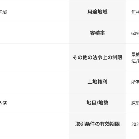
用途地域
区域
無
容積率
60
景
その他の法令上の制限
法
土地権利
所
地目/地勢
込済
原
取引条件の有効期限
20