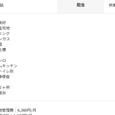
担当
相談
伊
良好
住宅地
リング
ンガス
道
化槽
ンロ
ムキッチン
トイレ別
浄便座
２ヶ所
面台
管理費：6,380円/月