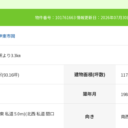
物件番号：101761663 情報更新日：2026年07月3
伊東市
岡
より3.3㎞
建物面積(坪数)
㎡(93.16坪)
117
築年月
19
東 私道 5.0m)(北西 私道 間口
向き
南