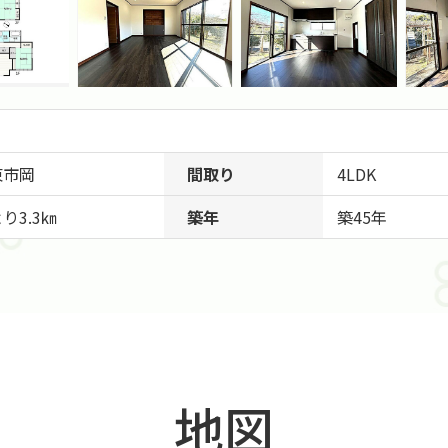
東市
岡
間取り
4LDK
り3.3㎞
築年
築45年
地図