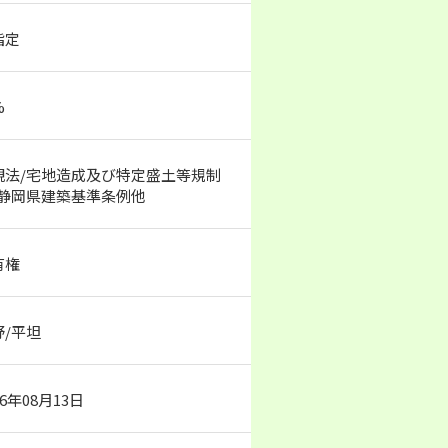
指定
%
観法/宅地造成及び特定盛土等規制
/静岡県建築基準条例他
有権
野/平坦
26年08月13日