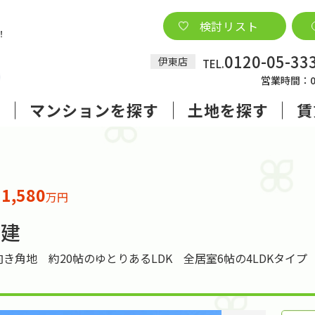
検討リスト
0120-05-33
伊東店
TEL.
営業時間：09
す
マンションを探す
土地を探す
賃
1,580
格
万円
戸建
き角地 約20帖のゆとりあるLDK 全居室6帖の4LDKタイ