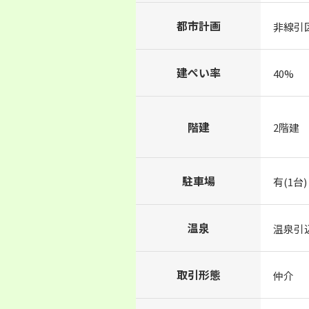
都市計画
非線引
建ぺい率
40%
階建
2階建
駐車場
有(1台)
温泉
温泉引
取引形態
仲介