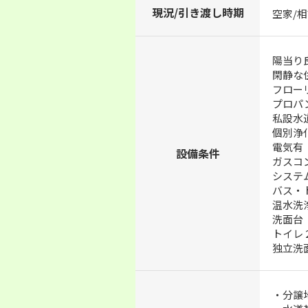
現況/引き渡し時期
空家/
陽当り
閑静な
フロー
プロパ
私設水
個別浄
電気有
設備条件
ガスコ
システ
バス・
温水洗
洗面台
トイレ
独立洗
・分譲地