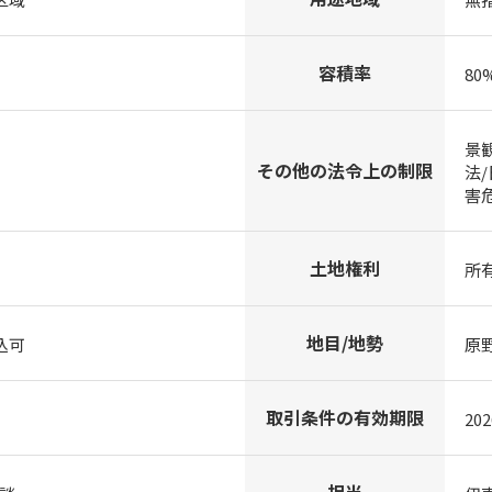
容積率
80
景
その他の法令上の制限
法
害
土地権利
所
地目/地勢
込可
原
取引条件の有効期限
20