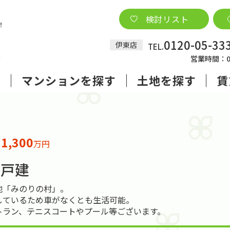
検討リスト
0120-05-33
伊東店
TEL.
営業時間：09
す
マンションを探す
土地を探す
賃
1,300
格
万円
 戸建
地「みのりの村」。
しているため車がなくとも生活可能。
トラン、テニスコートやプール等ございます。