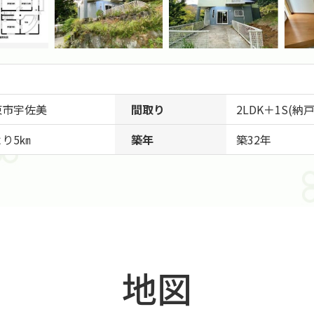
東市
宇佐美
間取り
2LDK＋1S(納戸
り5㎞
築年
築32年
地図