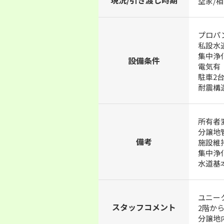
現況/引き渡し時期
空家/
プロパ
私設水
集中浄
設備条件
電気有
駐車2
耐震構
所有者変
分譲地管
備考
施設維持
集中浄化
水道基本
ユニー
スタッフコメント
2階か
分譲地