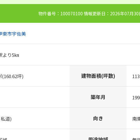
物件番号：100070100 情報更新日：2026年07月3
伊東市
宇佐美
駅より5㎞
建物面積(坪数)
㎡(160.62坪)
113
築年月
19
向き
 私道)
南
用途地域
区域
無