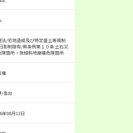
%
観法/宅地造成及び特定盛土等規制
/日影制限有/県条例第１０条 土石災
危険箇所・急傾斜地崩壊危険箇所
有権
野/高台
26年08月13日