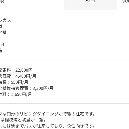
担当
相談
伊
ンガス
道
化槽
台可
造
更料：22,000円
理費：4,400円/月
費：550円/月
槽維持管理費：3,300円/月
料：1,650円/月
クな円形のリビングダイニングが特徴の住宅です。
らは相模湾と初島が一望。
内には駅までバスが往来しており、永住向きです。