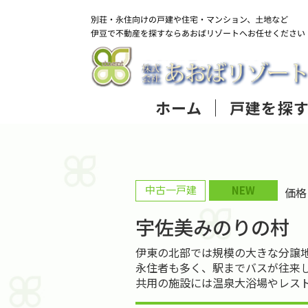
ホーム
戸建を探
中古一戸建
NEW
価
宇佐美みのりの村
伊東の北部では規模の大きな分譲
永住者も多く、駅までバスが往来
共用の施設には温泉大浴場やレス