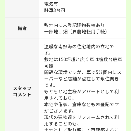
電気有
駐車3台可
敷地内に未登記建物数棟あり
備考
一部地目畑（要農地転用手続）
温暖な南熱海の住宅地内の立地で
す。
敷地は150坪超と広く車は複数台駐車
可能
閑静な環境ですが、車で5分圏内にス
ーパーなど店舗が点在して永住向き
です。
スタッフ
もともと地主様がアパートとして利
コメント
用されており、
本宅や借家、倉庫なども未登記です
がございます。
現状の建物達をリフォームされて利
用することのも、
土地として取り壊して再建築するこ