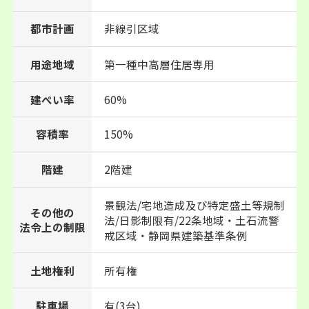
都市計画
非線引区域
用途地域
第一種中高層住居専用
建ぺい率
60%
150%
容積率
階建
2階建
景観法/宅地造成及び特定盛土等規制
その他の
法/日影制限有/22条地域・土石流警
法令上の制限
戒区域・静岡県建築基準条例
土地権利
所有権
駐車場
有(3台)