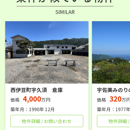
SIMILAR
西伊豆町宇久須 倉庫
宇佐美みのり
4,000
320
価格
万円
価格
万
築年月：1990年 12月
築年月：1977年
物件詳細 / お問い合わせ
物件詳細 