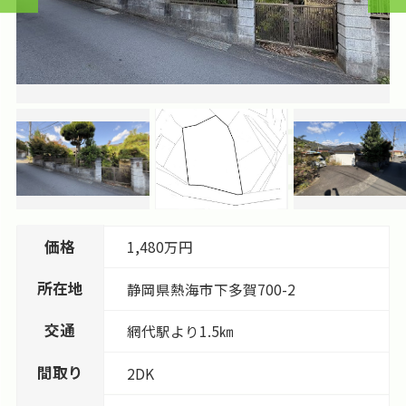
価格
1,480万円
所在地
静岡県
熱海市
下多賀
700-2
交通
網代駅より1.5㎞
間取り
2DK