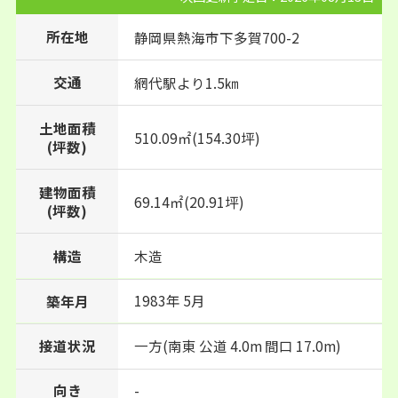
所在地
静岡県
熱海市
下多賀
700-2
交通
網代駅より1.5㎞
土地面積
510.09㎡(154.30坪)
(坪数)
建物面積
69.14㎡(20.91坪)
(坪数)
構造
木造
1983年 5月
築年月
接道状況
一方(南東 公道 4.0m 間口 17.0m)
向き
-