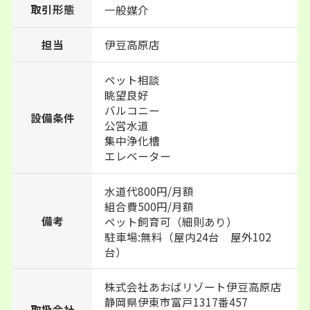
取引形態
一般媒介
担当
伊豆高原店
ペット相談
眺望良好
バルコニー
設備条件
公営水道
集中浄化槽
エレベーター
水道代800円/月額
組合費500円/月額
備考
ペット飼育可（細則あり）
駐車場:無料（屋内24台 屋外102
台）
株式会社あおばリゾート伊豆高原店
静岡県伊東市富戸1317番457
取扱会社