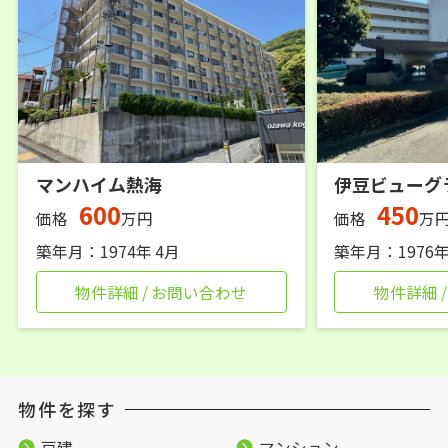
マンハイム熱海
600
450
価格
万円
価格
万
築年月：1974年 4月
築年月：1976年
物件詳細 / お問い合わせ
物件詳細 
物件を探す
戸建
マンション