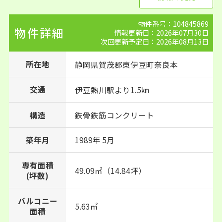
物件番号：104845869
物件詳細
情報更新日：2026年07月30日
次回更新予定日：2026年08月13日
所在地
静岡県
賀茂郡東伊豆町
奈良本
交通
伊豆熱川駅より1.5㎞
構造
鉄骨鉄筋コンクリート
1989年 5月
築年月
専有面積
49.09㎡（14.84坪）
(坪数)
バルコニー
5.63㎡
面積