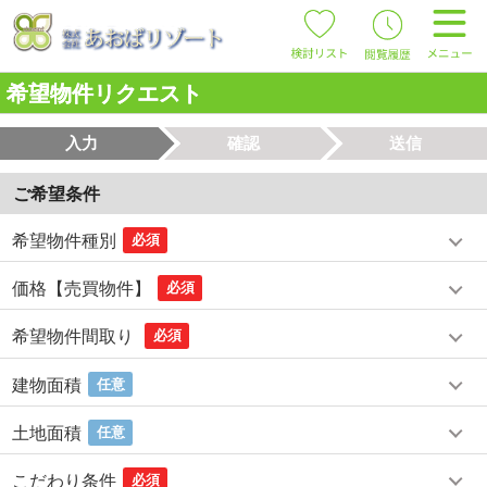
希望物件リクエスト
入力
確認
送信
ご希望条件
希望物件種別
必須
価格【売買物件】
必須
希望物件間取り
必須
建物面積
任意
土地面積
任意
こだわり条件
必須