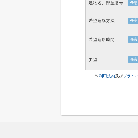
建物名／部屋番号
任意
希望連絡方法
任意
希望連絡時間
任意
要望
任意
※
利用規約
及び
プライ