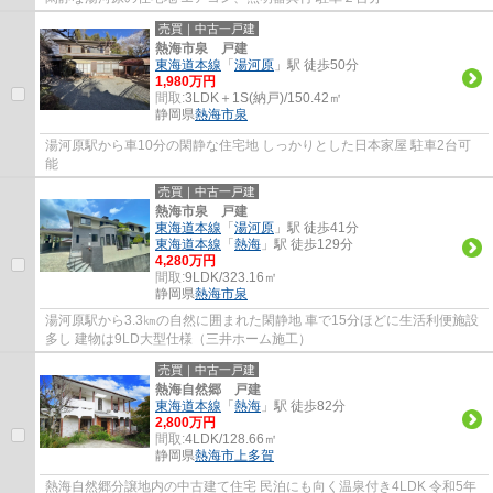
売買｜中古一戸建
熱海市泉 戸建
東海道本線
「
湯河原
」駅 徒歩50分
1,980万円
間取:
3LDK＋1S(納戸)/150.42㎡
静岡県
熱海市
泉
湯河原駅から車10分の閑静な住宅地 しっかりとした日本家屋 駐車2台可
能
売買｜中古一戸建
熱海市泉 戸建
東海道本線
「
湯河原
」駅 徒歩41分
東海道本線
「
熱海
」駅 徒歩129分
4,280万円
間取:
9LDK/323.16㎡
静岡県
熱海市
泉
湯河原駅から3.3㎞の自然に囲まれた閑静地 車で15分ほどに生活利便施設
多し 建物は9LD大型仕様（三井ホーム施工）
売買｜中古一戸建
熱海自然郷 戸建
東海道本線
「
熱海
」駅 徒歩82分
2,800万円
間取:
4LDK/128.66㎡
静岡県
熱海市
上多賀
熱海自然郷分譲地内の中古建て住宅 民泊にも向く温泉付き4LDK 令和5年