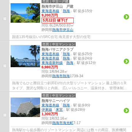
売買｜中古一戸建
熱海市伊豆山 戸建
東海道本線
「
熱海
」駅 徒歩15分
9,200万円
5月22日 値下げ
間取:
6LDK/503.83㎡
静岡県
熱海市
伊豆山
国道135号線沿いのSRC住宅 海見渡す大型の住宅
売買｜中古マンション
熱海パサニアクラブ
東海道本線
「
熱海
」駅 徒歩25分
東海道本線
「
熱海
」駅 徒歩24分
東海道新幹線
「
熱海
」駅 徒歩12分
6,980万円
間取:
1R/94.28㎡
静岡県
熱海市
熱海
1739-34
熱海でもひと際目立つ斜昇EV付の大型リゾートマンション 最上階の１R
タイプ、贅沢な間取りと内装。 広いバルコニー、温泉付き。 管理体制が
良く安心
売買｜中古マンション
熱海サニーハイツ
東海道本線
「
熱海
」駅 徒歩9分
伊東線
「
来宮
」駅 徒歩28分
1,300万円
間取:
1R/32.16㎡
静岡県
熱海市
海光町
7-17
熱海駅から徒歩圏のリゾートマンション 周辺には数々の商店、医療機関