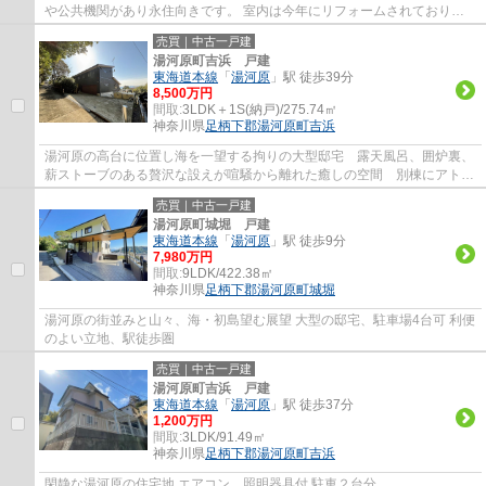
や公共機関があり永住向きです。 室内は今年にリフォームされておりそ
のままご利用可能です。
売買｜中古一戸建
湯河原町吉浜 戸建
東海道本線
「
湯河原
」駅 徒歩39分
8,500万円
間取:
3LDK＋1S(納戸)/275.74㎡
神奈川県
足柄下郡湯河原町
吉浜
湯河原の高台に位置し海を一望する拘りの大型邸宅 露天風呂、囲炉裏、
薪ストーブのある贅沢な設えが喧騒から離れた癒しの空間 別棟にアトリ
エ・ガレージのある暮らし
売買｜中古一戸建
湯河原町城堀 戸建
東海道本線
「
湯河原
」駅 徒歩9分
7,980万円
間取:
9LDK/422.38㎡
神奈川県
足柄下郡湯河原町
城堀
湯河原の街並みと山々、海・初島望む展望 大型の邸宅、駐車場4台可 利便
のよい立地、駅徒歩圏
売買｜中古一戸建
湯河原町吉浜 戸建
東海道本線
「
湯河原
」駅 徒歩37分
1,200万円
間取:
3LDK/91.49㎡
神奈川県
足柄下郡湯河原町
吉浜
閑静な湯河原の住宅地 エアコン、照明器具付 駐車２台分