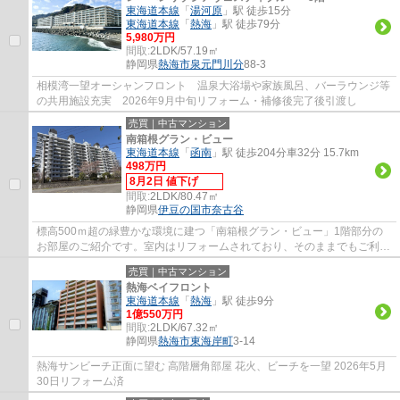
東海道本線
「
湯河原
」駅 徒歩15分
東海道本線
「
熱海
」駅 徒歩79分
5,980万円
間取:
2LDK/57.19㎡
静岡県
熱海市
泉元門川分
88-3
相模湾一望オーシャンフロント 温泉大浴場や家族風呂、バーラウンジ等
の共用施設充実 2026年9月中旬リフォーム・補修後完了後引渡し
売買｜中古マンション
南箱根グラン・ビュー
東海道本線
「
函南
」駅 徒歩204分車32分 15.7km
498万円
8月2日 値下げ
間取:
2LDK/80.47㎡
静岡県
伊豆の国市
奈古谷
標高500ｍ超の緑豊かな環境に建つ「南箱根グラン・ビュー」1階部分の
お部屋のご紹介です。室内はリフォームされており、そのままでもご利用
いただけます。富士山を望めるラウンジを始...
売買｜中古マンション
熱海ベイフロント
東海道本線
「
熱海
」駅 徒歩9分
1億550万円
間取:
2LDK/67.32㎡
静岡県
熱海市
東海岸町
3-14
熱海サンビーチ正面に望む 高階層角部屋 花火、ビーチを一望 2026年5月
30日リフォーム済