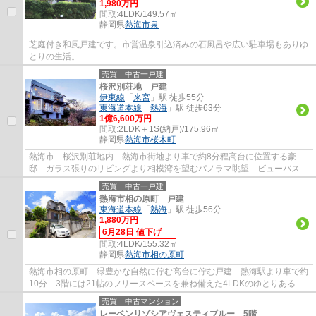
1,980万円
間取:
4LDK/149.57㎡
静岡県
熱海市
泉
芝庭付き和風戸建です。市営温泉引込済みの石風呂や広い駐車場もありゆ
とりの生活。
売買｜中古一戸建
桜沢別荘地 戸建
伊東線
「
来宮
」駅 徒歩55分
東海道本線
「
熱海
」駅 徒歩63分
1億6,600万円
間取:
2LDK＋1S(納戸)/175.96㎡
静岡県
熱海市
桜木町
熱海市 桜沢別荘地内 熱海市街地より車で約8分程高台に位置する豪
邸 ガラス張りのリビングより相模湾を望むパノラマ眺望 ビューバス仕
様の浴室
売買｜中古一戸建
熱海市相の原町 戸建
東海道本線
「
熱海
」駅 徒歩56分
1,880万円
6月28日 値下げ
間取:
4LDK/155.32㎡
静岡県
熱海市
相の原町
熱海市相の原町 緑豊かな自然に佇む高台に佇む戸建 熱海駅より車で約
10分 3階には21帖のフリースペースを兼ね備えた4LDKのゆとりある間
取り
売買｜中古マンション
レーベンリゾシアヴェスティブルー 5階