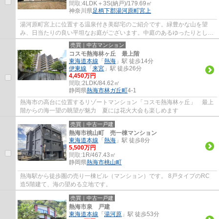
間取:
4LDK＋3S(納戸)/179.69㎡
神奈川県
足柄下郡湯河原町
宮上
湯河原町宮上に位置する温泉付き美邸宅のご紹介です。緑豊かな山を望
み、日当たりの良い平坦なお庭がございます。中庭のあるゆったりとした
4LDK＋3Sの間取り。4台駐車可能。
売買｜中古マンション
コスモ熱海林ヶ丘 最上階
東海道本線
「
熱海
」駅 徒歩14分
伊東線
「
来宮
」駅 徒歩26分
4,450万円
間取:
2LDK/84.62㎡
静岡県
熱海市
林ガ丘町
4-1
熱海市の高台に位置するリゾートマンション「コスモ熱海林ヶ丘」 最上
階からの海一望の眺望が魅力 夏には花火大会も楽しめます
売買｜中古一戸建
熱海市桃山町 売一棟マンション
東海道本線
「
熱海
」駅 徒歩8分
5,500万円
間取:
1R/467.43㎡
静岡県
熱海市
桃山町
熱海駅から徒歩圏の売り一棟ビル（マンション）です。 8戸タイプのRC
造5階建て、海の望める立地です。
売買｜中古一戸建
熱海市泉 戸建
東海道本線
「
湯河原
」駅 徒歩53分