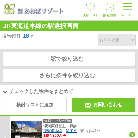
JR東海道本線の駅選択画面
18
該当物件
件
駅で絞り込む
さらに条件を絞り込む
チェックした物件をまとめて
検討リストに追加
お問い合わせ
売買｜中古一戸建
湯河原町宮上 戸建
東海道本線
「
湯河原
」駅 徒歩47分
1億4,800万円