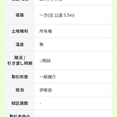
道路
一方(北 公道 5.5m)
土地権利
所有権
温泉
無
現況 /
-/相談
引き渡し時期
取引形態
一般媒介
担当
伊東店
総区画数
-
取引条件の