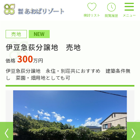
売地
NEW
伊豆急荻分譲地 売地
300
価格
万円
伊豆急荻分譲地 永住・別荘共におすすめ 建築条件無
し 菜園・畑用地としても可