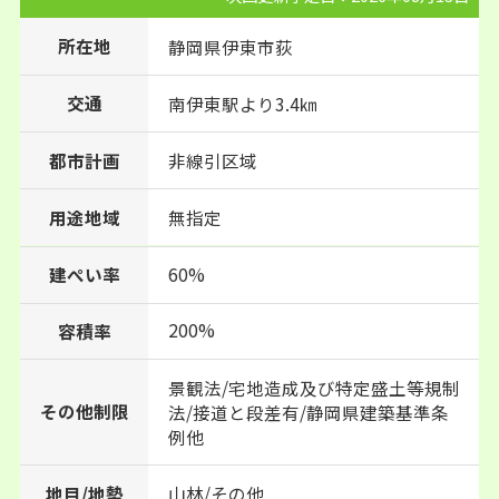
所在地
静岡県
伊東市
荻
交通
南伊東駅より3.4㎞
都市計画
非線引区域
用途地域
無指定
建ぺい率
60%
200%
容積率
景観法/宅地造成及び特定盛土等規制
その他制限
法/接道と段差有/静岡県建築基準条
例他
地目/地勢
山林/その他