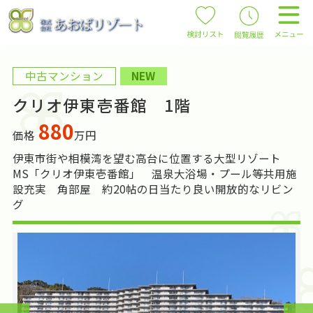
中古マンション
NEW
クリオ伊東壱番館 1階
880
価格
万円
伊東市街や相模湾を望む高台に位置する大型リゾート
MS「クリオ伊東壱番館」 温泉大浴場・プール等共用施
設充実 角部屋 約20帖の日当たり良い開放的なリビン
グ