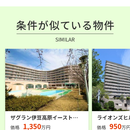
条件が似ている物件
SIMILAR
ザグラン伊豆高原イーストウェーブ（OC） 3階
ライオンズヒ
1,350
950
価格
万円
価格
万