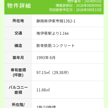
物件番号：105409310
物件詳細
情報更新日：2026年08月09日
次回更新予定日：2026年08月23日
所在地
静岡県
伊東市
岡
1382-1
交通
南伊東駅より1.1㎞
構造
鉄骨鉄筋コンクリート
1993年 6月
築年月
専有面積
97.15㎡（29.38坪）
(坪数)
バルコニー
11.68㎡
面積
所在階/
1階/10階建